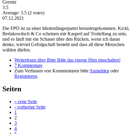
Gremiz
3.5
Average:
3.5
(
2
votes)
07.12.2021
Die FPÖ ist zu einer Idiotenfängerpartei heruntergekommen. Kickl,
Berlakowitsch & Co scheinen mir Kasperl auf Trottelfang zu sein,
und es läuft mir ein Schauer über den Rücken, wenn ich daran
denke, wieviel Gefolgschaft besteht und dass all diese Menschen
wählen dürfen.
Weiterlesen
über Bitte Bitte das eigene Hirn einschalten!
7 Kommentare
Zum Verfassen von Kommentaren bitte
Anmelden
oder
Registrieren
.
Seiten
« erste Seite
‹ vorherige Seite
1
2
3
4
5