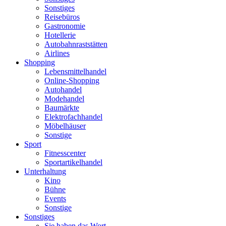
Sonstiges
Reisebüros
Gastronomie
Hotellerie
Autobahnraststätten
Airlines
Shopping
Lebensmittelhandel
Online-Shopping
Autohandel
Modehandel
Baumärkte
Elektrofachhandel
Möbelhäuser
Sonstige
Sport
Fitnesscenter
Sportartikelhandel
Unterhaltung
Kino
Bühne
Events
Sonstige
Sonstiges
Sie haben das Wort