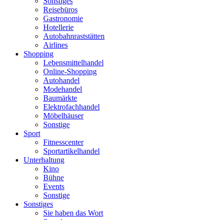
Sonstiges
Reisebüros
Gastronomie
Hotellerie
Autobahnraststätten
Airlines
Shopping
Lebensmittelhandel
Online-Shopping
Autohandel
Modehandel
Baumärkte
Elektrofachhandel
Möbelhäuser
Sonstige
Sport
Fitnesscenter
Sportartikelhandel
Unterhaltung
Kino
Bühne
Events
Sonstige
Sonstiges
Sie haben das Wort