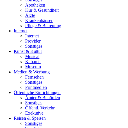
Apotheken
Kur & Gesundheit
Ärzte
Krankenhäuser
Pflege & Betreuung
Internet
Internet
Provider
Sonstiges
Kunst & Kultur
Musical
Kabarett
Museum
Medien & Werbung
Fernsehen
Sonstiges
Printmedien
Öffentliche Einrichtungen
Ämter & Behörden
Sonstiges
Öffentl. Verkehr
Exekutive
Reisen & Speisen
Sonstiges