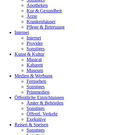
Apotheken
Kur & Gesundheit
Ärzte
Krankenhäuser
Pflege & Betreuung
Internet
Internet
Provider
Sonstiges
Kunst & Kultur
Musical
Kabarett
Museum
Medien & Werbung
Fernsehen
Sonstiges
Printmedien
Öffentliche Einrichtungen
Ämter & Behörden
Sonstiges
Öffentl. Verkehr
Exekutive
Reisen & Speisen
Sonstiges