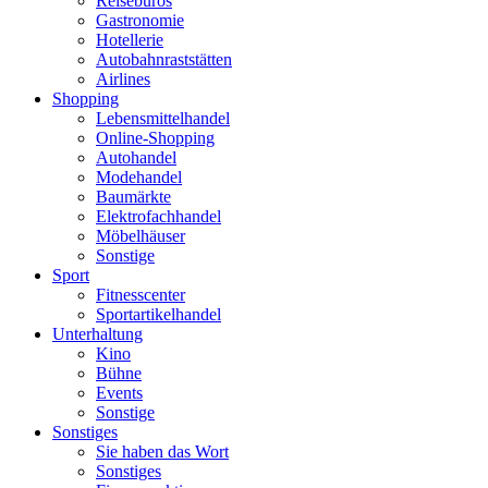
Reisebüros
Gastronomie
Hotellerie
Autobahnraststätten
Airlines
Shopping
Lebensmittelhandel
Online-Shopping
Autohandel
Modehandel
Baumärkte
Elektrofachhandel
Möbelhäuser
Sonstige
Sport
Fitnesscenter
Sportartikelhandel
Unterhaltung
Kino
Bühne
Events
Sonstige
Sonstiges
Sie haben das Wort
Sonstiges