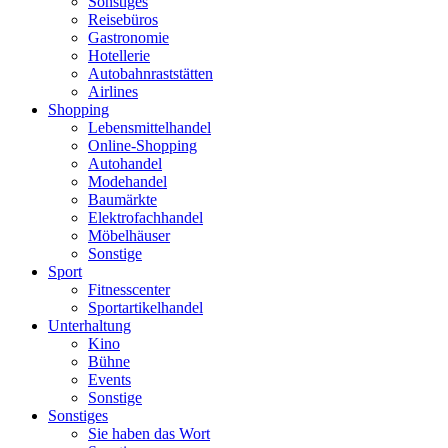
Sonstiges
Reisebüros
Gastronomie
Hotellerie
Autobahnraststätten
Airlines
Shopping
Lebensmittelhandel
Online-Shopping
Autohandel
Modehandel
Baumärkte
Elektrofachhandel
Möbelhäuser
Sonstige
Sport
Fitnesscenter
Sportartikelhandel
Unterhaltung
Kino
Bühne
Events
Sonstige
Sonstiges
Sie haben das Wort