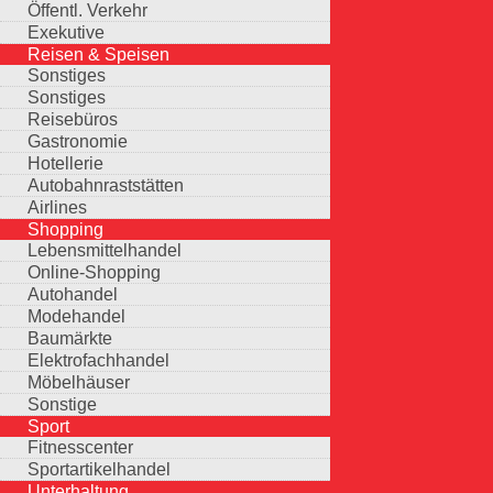
Öffentl. Verkehr
Exekutive
Reisen & Speisen
Sonstiges
Sonstiges
Reisebüros
Gastronomie
Hotellerie
Autobahnraststätten
Airlines
Shopping
Lebensmittelhandel
Online-Shopping
Autohandel
Modehandel
Baumärkte
Elektrofachhandel
Möbelhäuser
Sonstige
Sport
Fitnesscenter
Sportartikelhandel
Unterhaltung