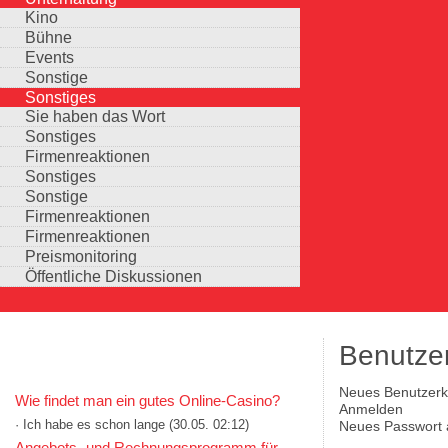
Kino
Bühne
Events
Sonstige
Sonstiges
Sie haben das Wort
Sonstiges
Firmenreaktionen
Sonstiges
Sonstige
Firmenreaktionen
Firmenreaktionen
Preismonitoring
Öffentliche Diskussionen
Benutze
KOMMENTARE IN KURZFORM
Neues Benutzerko
Wie findet man ein gutes Online-Casino?
Haupt-Reiter
(aktiver Reiter)
Anmelden
· Ich habe es schon lange
(30.05. 02:12)
Neues Passwort 
Auswahlmöglichkeiten
Angebots- und Rechnungsprogramm für