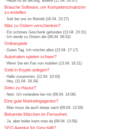
· Heute ist es wichtig, andere
(17.04. 00:07)
Brauche Software, um Kompetenzmatrizen
zu erstellen
· Seit bei uns im Betrieb
(16.04. 23:27)
Was zu Ostern verschenken?
· Ein schönes Geschenk gefunden
(13.04. 23:31)
· Ich werde zu Ostern die
(08.04. 06:02)
Onlinespiele
· Guten Tag. Ich möchte allen
(13.04. 17:17)
Automaten spielen schwer?
· Wenn Sie ein Fan von mobilen
(13.04. 16:21)
Geld in Krypto anlegen?
· Hallo zusammen,
(12.04. 10:43)
· Hey,
(11.04. 18:34)
Deko zu Hause?
· Nein. Ich verändere bei mir
(09.04. 14:06)
Eine gute Marketingagentur?
· Man muss da auch etwas nach
(09.04. 13:59)
Bekannte Märchen im Fernsehen
· Ja, aber leider kann man da
(09.04. 13:56)
SEO Agentur für Geschäft?