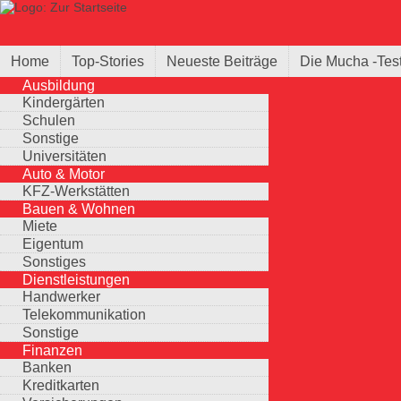
Direkt zum Inhalt
Suche
Suchformular
Home
Top-Stories
Neueste Beiträge
Die Mucha -Tes
Ausbildung
Kindergärten
Schulen
Sonstige
Universitäten
Auto & Motor
KFZ-Werkstätten
Bauen & Wohnen
Miete
Eigentum
Sonstiges
Dienstleistungen
Handwerker
Telekommunikation
Sonstige
Finanzen
Banken
Kreditkarten