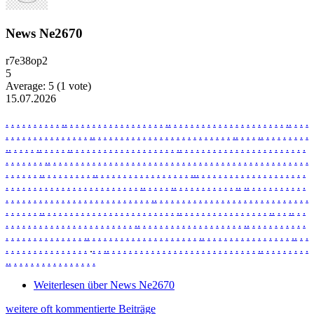
News Ne2670
r7e38op2
5
Average:
5
(
1
vote)
15.07.2026
.
.
.
.
.
.
.
.
.
.
.
.
.
.
.
.
.
.
.
.
.
.
.
.
.
.
.
.
.
.
.
.
.
.
.
.
.
.
.
.
.
.
.
.
.
.
.
.
.
.
.
.
.
.
.
.
.
.
.
.
.
.
.
.
.
.
.
.
.
.
.
.
.
.
.
.
.
.
.
.
.
.
.
.
.
.
.
.
.
.
.
.
.
.
.
.
.
.
.
.
.
.
.
.
.
.
.
.
.
.
.
.
.
.
.
.
.
.
.
.
.
.
.
.
.
.
.
.
.
.
.
.
.
.
.
.
.
.
.
.
.
.
.
.
.
.
.
.
.
.
.
.
.
.
.
.
.
.
.
.
.
.
.
.
.
.
.
.
.
.
.
.
.
.
.
.
.
.
.
.
.
.
.
.
.
.
.
.
.
.
.
.
.
.
.
.
.
.
.
.
.
.
.
.
.
.
.
.
.
.
.
.
.
.
.
.
.
.
.
.
.
.
.
.
.
.
.
.
.
.
.
.
.
.
.
.
.
.
.
.
.
.
.
.
.
.
.
.
.
.
.
.
.
.
.
.
.
.
.
.
.
.
.
.
.
.
.
.
.
.
.
.
.
.
.
.
.
.
.
.
.
.
.
.
.
.
.
.
.
.
.
.
.
.
.
.
.
.
.
.
.
.
.
.
.
.
.
.
.
.
.
.
.
.
.
.
.
.
.
.
.
.
.
.
.
.
.
.
.
.
.
.
.
.
.
.
.
.
.
.
.
.
.
.
.
.
.
.
.
.
.
.
.
.
.
.
.
.
.
.
.
.
.
.
.
.
.
.
.
.
.
.
.
.
.
.
.
.
.
.
.
.
.
.
.
.
.
.
.
.
.
.
.
.
.
.
.
.
.
.
.
.
.
.
.
.
.
.
.
.
.
.
.
.
.
.
.
.
.
.
.
.
.
.
.
.
.
.
.
.
.
.
.
.
.
.
.
.
.
.
.
.
.
.
.
.
.
.
.
.
.
.
.
.
.
.
.
.
.
.
.
.
.
.
.
.
.
.
.
.
.
.
.
.
.
.
.
.
.
.
.
.
.
.
.
.
.
.
.
.
.
.
.
.
.
.
.
.
.
.
.
.
.
.
.
.
.
.
.
.
.
.
.
.
.
.
.
.
.
.
.
.
.
.
.
.
.
.
.
.
.
.
.
.
.
.
.
.
.
.
.
.
.
.
.
.
.
.
.
.
.
.
.
.
.
.
.
.
.
.
.
.
.
.
.
.
.
.
.
.
.
.
.
.
.
.
.
.
.
.
.
.
.
.
.
.
.
.
.
.
.
.
.
.
.
.
.
.
.
.
.
.
.
.
.
.
.
.
.
.
.
.
.
.
.
.
.
.
.
.
.
.
.
.
.
.
.
.
.
.
Weiterlesen
über News Ne2670
weitere oft kommentierte Beiträge