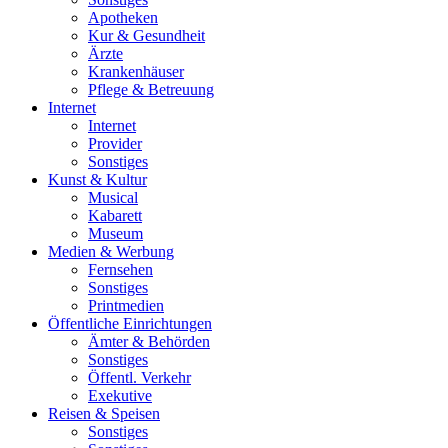
Apotheken
Kur & Gesundheit
Ärzte
Krankenhäuser
Pflege & Betreuung
Internet
Internet
Provider
Sonstiges
Kunst & Kultur
Musical
Kabarett
Museum
Medien & Werbung
Fernsehen
Sonstiges
Printmedien
Öffentliche Einrichtungen
Ämter & Behörden
Sonstiges
Öffentl. Verkehr
Exekutive
Reisen & Speisen
Sonstiges