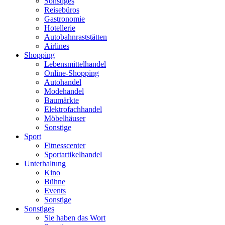
Sonstiges
Reisebüros
Gastronomie
Hotellerie
Autobahnraststätten
Airlines
Shopping
Lebensmittelhandel
Online-Shopping
Autohandel
Modehandel
Baumärkte
Elektrofachhandel
Möbelhäuser
Sonstige
Sport
Fitnesscenter
Sportartikelhandel
Unterhaltung
Kino
Bühne
Events
Sonstige
Sonstiges
Sie haben das Wort