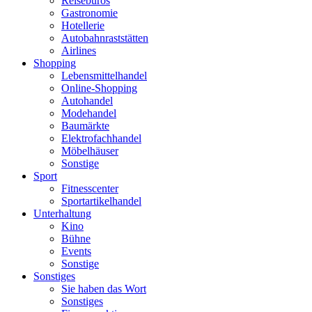
Reisebüros
Gastronomie
Hotellerie
Autobahnraststätten
Airlines
Shopping
Lebensmittelhandel
Online-Shopping
Autohandel
Modehandel
Baumärkte
Elektrofachhandel
Möbelhäuser
Sonstige
Sport
Fitnesscenter
Sportartikelhandel
Unterhaltung
Kino
Bühne
Events
Sonstige
Sonstiges
Sie haben das Wort
Sonstiges