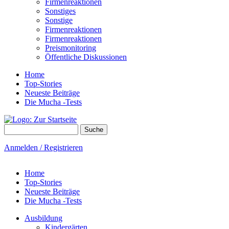
Firmenreaktionen
Sonstiges
Sonstige
Firmenreaktionen
Firmenreaktionen
Preismonitoring
Öffentliche Diskussionen
Home
Top-Stories
Neueste Beiträge
Die Mucha -Tests
Suche
Suchformular
Anmelden / Registrieren
Home
Top-Stories
Neueste Beiträge
Die Mucha -Tests
Ausbildung
Kindergärten