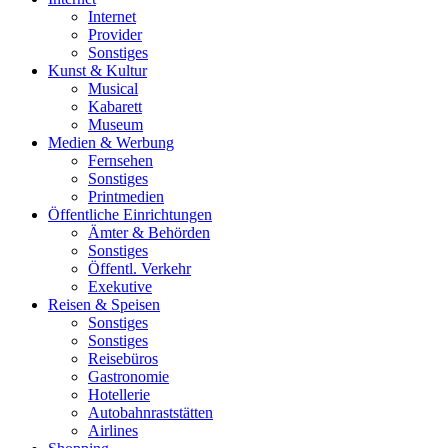
Internet
Provider
Sonstiges
Kunst & Kultur
Musical
Kabarett
Museum
Medien & Werbung
Fernsehen
Sonstiges
Printmedien
Öffentliche Einrichtungen
Ämter & Behörden
Sonstiges
Öffentl. Verkehr
Exekutive
Reisen & Speisen
Sonstiges
Sonstiges
Reisebüros
Gastronomie
Hotellerie
Autobahnraststätten
Airlines