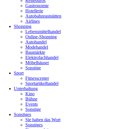
Reisebüros
Gastronomie
Hotellerie
Autobahnraststätten
Airlines
Shopping
Lebensmittelhandel
Online-Shopping
Autohandel
Modehandel
Baumärkte
Elektrofachhandel
Möbelhäuser
Sonstige
Sport
Fitnesscenter
Sportartikelhandel
Unterhaltung
Kino
Bühne
Events
Sonstige
Sonstiges
Sie haben das Wort
Sonstiges