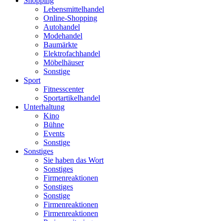
Shopping
Lebensmittelhandel
Online-Shopping
Autohandel
Modehandel
Baumärkte
Elektrofachhandel
Möbelhäuser
Sonstige
Sport
Fitnesscenter
Sportartikelhandel
Unterhaltung
Kino
Bühne
Events
Sonstige
Sonstiges
Sie haben das Wort
Sonstiges
Firmenreaktionen
Sonstiges
Sonstige
Firmenreaktionen
Firmenreaktionen