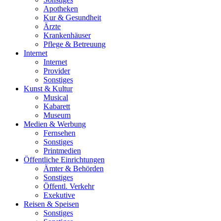
Apotheken
Kur & Gesundheit
Ärzte
Krankenhäuser
Pflege & Betreuung
Internet
Internet
Provider
Sonstiges
Kunst & Kultur
Musical
Kabarett
Museum
Medien & Werbung
Fernsehen
Sonstiges
Printmedien
Öffentliche Einrichtungen
Ämter & Behörden
Sonstiges
Öffentl. Verkehr
Exekutive
Reisen & Speisen
Sonstiges