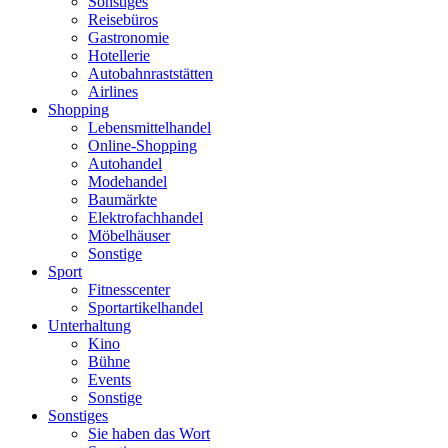
Sonstiges
Reisebüros
Gastronomie
Hotellerie
Autobahnraststätten
Airlines
Shopping
Lebensmittelhandel
Online-Shopping
Autohandel
Modehandel
Baumärkte
Elektrofachhandel
Möbelhäuser
Sonstige
Sport
Fitnesscenter
Sportartikelhandel
Unterhaltung
Kino
Bühne
Events
Sonstige
Sonstiges
Sie haben das Wort