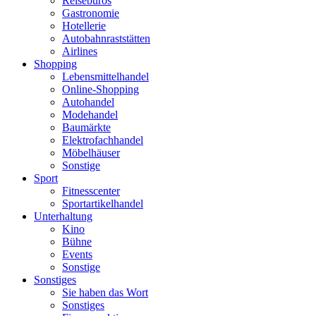
Reisebüros
Gastronomie
Hotellerie
Autobahnraststätten
Airlines
Shopping
Lebensmittelhandel
Online-Shopping
Autohandel
Modehandel
Baumärkte
Elektrofachhandel
Möbelhäuser
Sonstige
Sport
Fitnesscenter
Sportartikelhandel
Unterhaltung
Kino
Bühne
Events
Sonstige
Sonstiges
Sie haben das Wort
Sonstiges