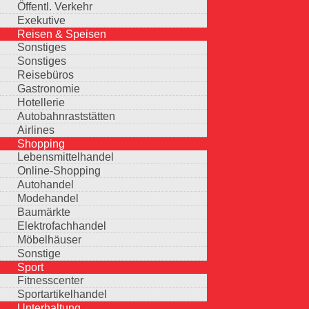
Öffentl. Verkehr
Exekutive
Reisen & Speisen
Sonstiges
Sonstiges
Reisebüros
Gastronomie
Hotellerie
Autobahnraststätten
Airlines
Shopping
Lebensmittelhandel
Online-Shopping
Autohandel
Modehandel
Baumärkte
Elektrofachhandel
Möbelhäuser
Sonstige
Sport
Fitnesscenter
Sportartikelhandel
Unterhaltung