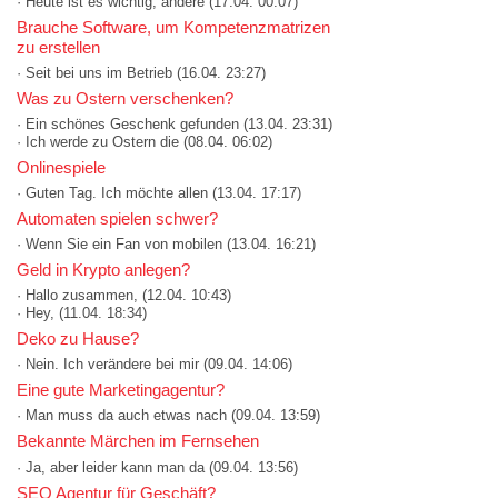
· Heute ist es wichtig, andere
(17.04. 00:07)
Brauche Software, um Kompetenzmatrizen
zu erstellen
· Seit bei uns im Betrieb
(16.04. 23:27)
Was zu Ostern verschenken?
· Ein schönes Geschenk gefunden
(13.04. 23:31)
· Ich werde zu Ostern die
(08.04. 06:02)
Onlinespiele
· Guten Tag. Ich möchte allen
(13.04. 17:17)
Automaten spielen schwer?
· Wenn Sie ein Fan von mobilen
(13.04. 16:21)
Geld in Krypto anlegen?
· Hallo zusammen,
(12.04. 10:43)
· Hey,
(11.04. 18:34)
Deko zu Hause?
· Nein. Ich verändere bei mir
(09.04. 14:06)
Eine gute Marketingagentur?
· Man muss da auch etwas nach
(09.04. 13:59)
Bekannte Märchen im Fernsehen
· Ja, aber leider kann man da
(09.04. 13:56)
SEO Agentur für Geschäft?