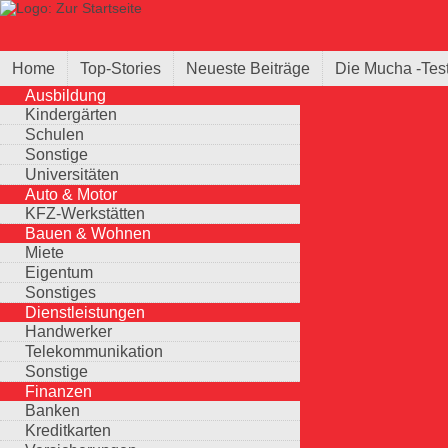
Direkt zum Inhalt
Suche
Suchformular
Home
Top-Stories
Neueste Beiträge
Die Mucha -Tes
Ausbildung
Kindergärten
Schulen
Sonstige
Universitäten
Auto & Motor
KFZ-Werkstätten
Bauen & Wohnen
Miete
Eigentum
Sonstiges
Dienstleistungen
Handwerker
Telekommunikation
Sonstige
Finanzen
Banken
Kreditkarten