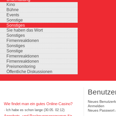
Kino
Bühne
Events
Sonstige
Sonstiges
Sie haben das Wort
Sonstiges
Firmenreaktionen
Sonstiges
Sonstige
Firmenreaktionen
Firmenreaktionen
Preismonitoring
Öffentliche Diskussionen
Benutze
KOMMENTARE IN KURZFORM
Neues Benutzerko
Wie findet man ein gutes Online-Casino?
Haupt-Reiter
(aktiver Reiter)
Anmelden
· Ich habe es schon lange
(30.05. 02:12)
Neues Passwort 
Auswahlmöglichkeiten
Angebots- und Rechnungsprogramm für