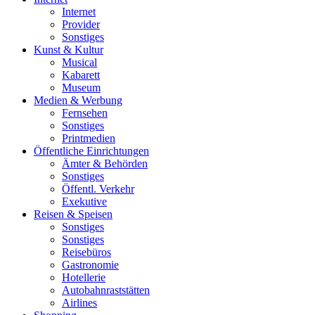
Internet
Provider
Sonstiges
Kunst & Kultur
Musical
Kabarett
Museum
Medien & Werbung
Fernsehen
Sonstiges
Printmedien
Öffentliche Einrichtungen
Ämter & Behörden
Sonstiges
Öffentl. Verkehr
Exekutive
Reisen & Speisen
Sonstiges
Sonstiges
Reisebüros
Gastronomie
Hotellerie
Autobahnraststätten
Airlines