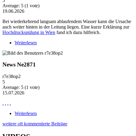
5
Average:
5
(
1
vote)
19.06.2026
Bei wiederkehrend langsam ablaufendem Wasser kann die Ursache
auch weiter hinten in der Leitung liegen. Eine kurze Erklärung zur
Hochdruckspülung in Wien
fand ich dazu hilfreich.
Weiterlesen
über Wiederkehrende Probleme mit langsam
ablaufendem Wasser
News Ne2871
r7e38op2
5
Average:
5
(
1
vote)
15.07.2026
.
.
.
.
Weiterlesen
über News Ne2871
weitere oft kommentierte Beiträge