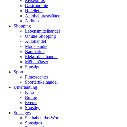
Reisebüros
Gastronomie
Hotellerie
Autobahnraststätten
Airlines
Shopping
Lebensmittelhandel
Online-Shopping
Autohandel
Modehandel
Baumärkte
Elektrofachhandel
Möbelhäuser
Sonstige
Sport
Fitnesscenter
Sportartikelhandel
Unterhaltung
Kino
Bühne
Events
Sonstige
Sonstiges
Sie haben das Wort
Sonstiges