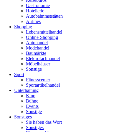
Reisebüros
Gastronomie
Hotellerie
Autobahnraststätten
Airlines
Shopping
Lebensmittelhandel
Online-Shopping
Autohandel
Modehandel
Baumärkte
Elektrofachhandel
Möbelhäuser
Sonstige
Sport
Fitnesscenter
Sportartikelhandel
Unterhaltung
Kino
Bühne
Events
Sonstige
Sonstiges
Sie haben das Wort
Sonstiges