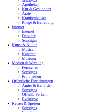
Apotheken
Kur & Gesundheit
Ärzte
Krankenhäuser
Pflege & Betreuung
Internet
Internet
Provider
Sonstiges
Kunst & Kultur
Musical
Kabarett
Museum
Medien & Werbung
Fernsehen
Sonstiges
Printmedien
Öffentliche Einrichtungen
Ämter & Behörden
Sonstiges
Öffentl. Verkehr
Exekutive
Reisen & Speisen
Sonstiges