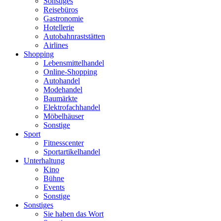
Sonstiges
Reisebüros
Gastronomie
Hotellerie
Autobahnraststätten
Airlines
Shopping
Lebensmittelhandel
Online-Shopping
Autohandel
Modehandel
Baumärkte
Elektrofachhandel
Möbelhäuser
Sonstige
Sport
Fitnesscenter
Sportartikelhandel
Unterhaltung
Kino
Bühne
Events
Sonstige
Sonstiges
Sie haben das Wort