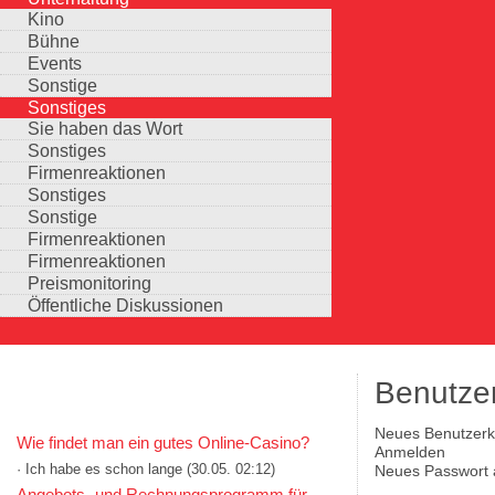
Kino
Bühne
Events
Sonstige
Sonstiges
Sie haben das Wort
Sonstiges
Firmenreaktionen
Sonstiges
Sonstige
Firmenreaktionen
Firmenreaktionen
Preismonitoring
Öffentliche Diskussionen
Benutze
KOMMENTARE IN KURZFORM
Neues Benutzerko
Wie findet man ein gutes Online-Casino?
Haupt-Reiter
(aktiver Reiter)
Anmelden
· Ich habe es schon lange
(30.05. 02:12)
Neues Passwort 
Auswahlmöglichkeiten
Angebots- und Rechnungsprogramm für