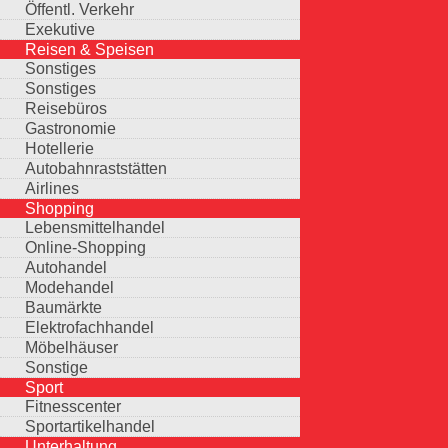
Öffentl. Verkehr
Exekutive
Reisen & Speisen
Sonstiges
Sonstiges
Reisebüros
Gastronomie
Hotellerie
Autobahnraststätten
Airlines
Shopping
Lebensmittelhandel
Online-Shopping
Autohandel
Modehandel
Baumärkte
Elektrofachhandel
Möbelhäuser
Sonstige
Sport
Fitnesscenter
Sportartikelhandel
Unterhaltung