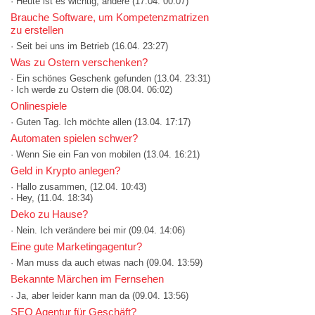
· Heute ist es wichtig, andere
(17.04. 00:07)
Brauche Software, um Kompetenzmatrizen
zu erstellen
· Seit bei uns im Betrieb
(16.04. 23:27)
Was zu Ostern verschenken?
· Ein schönes Geschenk gefunden
(13.04. 23:31)
· Ich werde zu Ostern die
(08.04. 06:02)
Onlinespiele
· Guten Tag. Ich möchte allen
(13.04. 17:17)
Automaten spielen schwer?
· Wenn Sie ein Fan von mobilen
(13.04. 16:21)
Geld in Krypto anlegen?
· Hallo zusammen,
(12.04. 10:43)
· Hey,
(11.04. 18:34)
Deko zu Hause?
· Nein. Ich verändere bei mir
(09.04. 14:06)
Eine gute Marketingagentur?
· Man muss da auch etwas nach
(09.04. 13:59)
Bekannte Märchen im Fernsehen
· Ja, aber leider kann man da
(09.04. 13:56)
SEO Agentur für Geschäft?