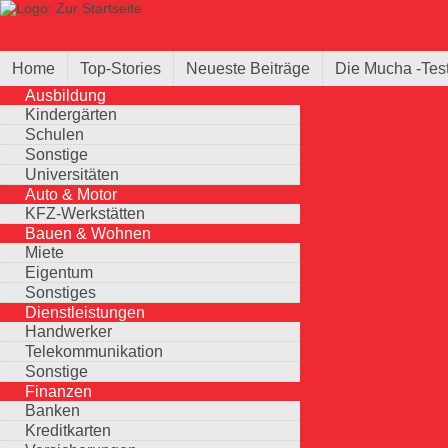
Direkt zum Inhalt
Suche
Suchformular
Home
Top-Stories
Neueste Beiträge
Die Mucha -Tes
Ausbildung
Kindergärten
Schulen
Sonstige
Universitäten
Auto & Motor
KFZ-Werkstätten
Bauen & Wohnen
Miete
Eigentum
Sonstiges
Dienstleistungen
Handwerker
Telekommunikation
Sonstige
Finanzen
Banken
Kreditkarten