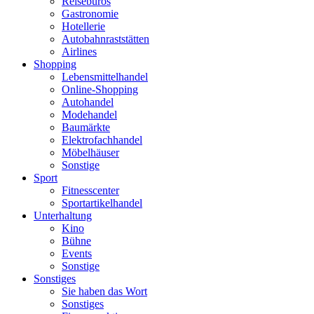
Reisebüros
Gastronomie
Hotellerie
Autobahnraststätten
Airlines
Shopping
Lebensmittelhandel
Online-Shopping
Autohandel
Modehandel
Baumärkte
Elektrofachhandel
Möbelhäuser
Sonstige
Sport
Fitnesscenter
Sportartikelhandel
Unterhaltung
Kino
Bühne
Events
Sonstige
Sonstiges
Sie haben das Wort
Sonstiges