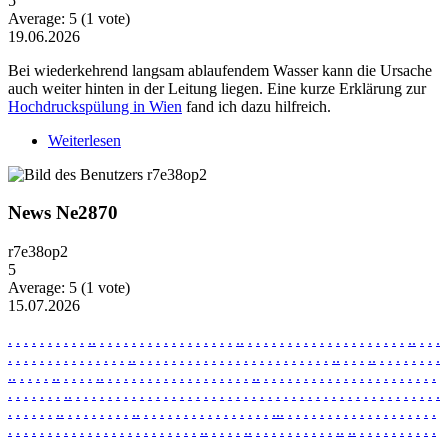
5
Average:
5
(
1
vote)
19.06.2026
Bei wiederkehrend langsam ablaufendem Wasser kann die Ursache
auch weiter hinten in der Leitung liegen. Eine kurze Erklärung zur
Hochdruckspülung in Wien
fand ich dazu hilfreich.
Weiterlesen
über Wiederkehrende Probleme mit langsam
ablaufendem Wasser
News Ne2870
r7e38op2
5
Average:
5
(
1
vote)
15.07.2026
.
.
.
.
.
.
.
.
.
.
.
.
.
.
.
.
.
.
.
.
.
.
.
.
.
.
.
.
.
.
.
.
.
.
.
.
.
.
.
.
.
.
.
.
.
.
.
.
.
.
.
.
.
.
.
.
.
.
.
.
.
.
.
.
.
.
.
.
.
.
.
.
.
.
.
.
.
.
.
.
.
.
.
.
.
.
.
.
.
.
.
.
.
.
.
.
.
.
.
.
.
.
.
.
.
.
.
.
.
.
.
.
.
.
.
.
.
.
.
.
.
.
.
.
.
.
.
.
.
.
.
.
.
.
.
.
.
.
.
.
.
.
.
.
.
.
.
.
.
.
.
.
.
.
.
.
.
.
.
.
.
.
.
.
.
.
.
.
.
.
.
.
.
.
.
.
.
.
.
.
.
.
.
.
.
.
.
.
.
.
.
.
.
.
.
.
.
.
.
.
.
.
.
.
.
.
.
.
.
.
.
.
.
.
.
.
.
.
.
.
.
.
.
.
.
.
.
.
.
.
.
.
.
.
.
.
.
.
.
.
.
.
.
.
.
.
.
.
.
.
.
.
.
.
.
.
.
.
.
.
.
.
.
.
.
.
.
.
.
.
.
.
.
.
.
.
.
.
.
.
.
.
.
.
.
.
.
.
.
.
.
.
.
.
.
.
.
.
.
.
.
.
.
.
.
.
.
.
.
.
.
.
.
.
.
.
.
.
.
.
.
.
.
.
.
.
.
.
.
.
.
.
.
.
.
.
.
.
.
.
.
.
.
.
.
.
.
.
.
.
.
.
.
.
.
.
.
.
.
.
.
.
.
.
.
.
.
.
.
.
.
.
.
.
.
.
.
.
.
.
.
.
.
.
.
.
.
.
.
.