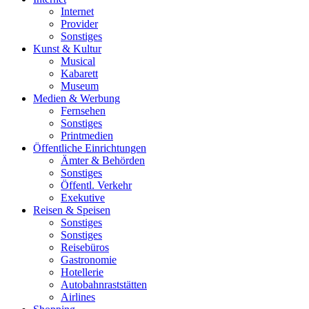
Internet
Provider
Sonstiges
Kunst & Kultur
Musical
Kabarett
Museum
Medien & Werbung
Fernsehen
Sonstiges
Printmedien
Öffentliche Einrichtungen
Ämter & Behörden
Sonstiges
Öffentl. Verkehr
Exekutive
Reisen & Speisen
Sonstiges
Sonstiges
Reisebüros
Gastronomie
Hotellerie
Autobahnraststätten
Airlines