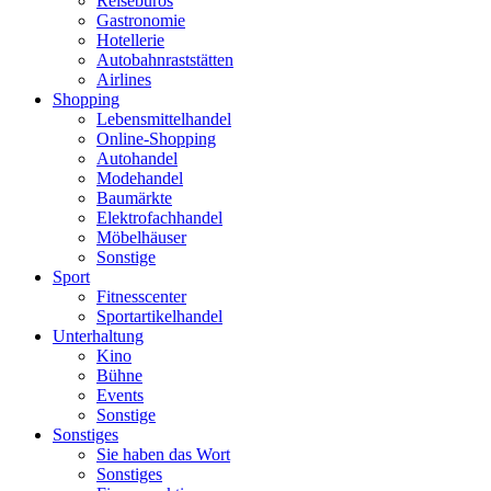
Reisebüros
Gastronomie
Hotellerie
Autobahnraststätten
Airlines
Shopping
Lebensmittelhandel
Online-Shopping
Autohandel
Modehandel
Baumärkte
Elektrofachhandel
Möbelhäuser
Sonstige
Sport
Fitnesscenter
Sportartikelhandel
Unterhaltung
Kino
Bühne
Events
Sonstige
Sonstiges
Sie haben das Wort
Sonstiges