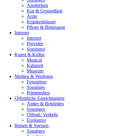
Apotheken
Kur & Gesundheit
Ärzte
Krankenhäuser
Pflege & Betreuung
Internet
Internet
Provider
Sonstiges
Kunst & Kultur
Musical
Kabarett
Museum
Medien & Werbung
Fernsehen
Sonstiges
Printmedien
Öffentliche Einrichtungen
Ämter & Behörden
Sonstiges
Öffentl. Verkehr
Exekutive
Reisen & Speisen
Sonstiges