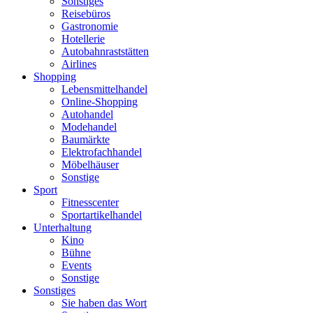
Sonstiges
Reisebüros
Gastronomie
Hotellerie
Autobahnraststätten
Airlines
Shopping
Lebensmittelhandel
Online-Shopping
Autohandel
Modehandel
Baumärkte
Elektrofachhandel
Möbelhäuser
Sonstige
Sport
Fitnesscenter
Sportartikelhandel
Unterhaltung
Kino
Bühne
Events
Sonstige
Sonstiges
Sie haben das Wort