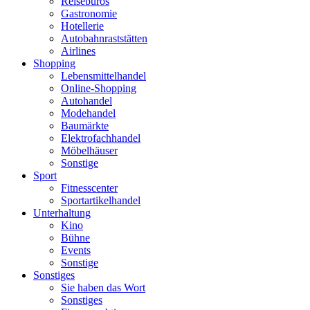
Reisebüros
Gastronomie
Hotellerie
Autobahnraststätten
Airlines
Shopping
Lebensmittelhandel
Online-Shopping
Autohandel
Modehandel
Baumärkte
Elektrofachhandel
Möbelhäuser
Sonstige
Sport
Fitnesscenter
Sportartikelhandel
Unterhaltung
Kino
Bühne
Events
Sonstige
Sonstiges
Sie haben das Wort
Sonstiges