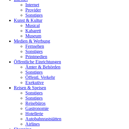
Internet
Provider
Sonstiges
Kunst & Kultur
Musical
Kabarett
Museum
Medien & Werbung
Fernsehen
Sonstiges
Printmedien
Öffentliche Einrichtungen
Ämter & Behörden
Sonstiges
Öffentl. Verkehr
Exekutive
Reisen & Speisen
Sonstiges
Sonstiges
Reisebüros
Gastronomie
Hotellerie
Autobahnraststätten
Airlines