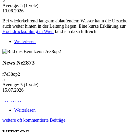
5
Average:
5
(
1
vote)
19.06.2026
Bei wiederkehrend langsam ablaufendem Wasser kann die Ursache
auch weiter hinten in der Leitung liegen. Eine kurze Erklärung zur
Hochdruckspülung in Wien
fand ich dazu hilfreich.
Weiterlesen
über Wiederkehrende Probleme mit langsam
ablaufendem Wasser
News Ne2873
r7e38op2
5
Average:
5
(
1
vote)
15.07.2026
.
.
.
.
.
.
.
.
.
.
Weiterlesen
über News Ne2873
weitere oft kommentierte Beiträge