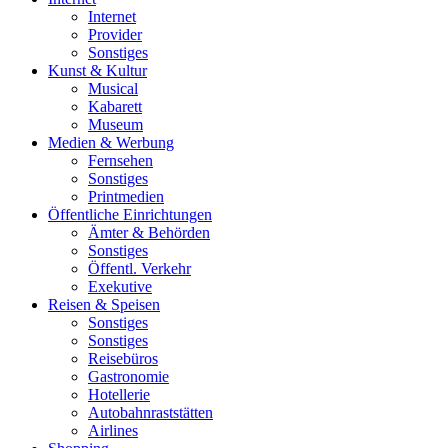
Internet
Provider
Sonstiges
Kunst & Kultur
Musical
Kabarett
Museum
Medien & Werbung
Fernsehen
Sonstiges
Printmedien
Öffentliche Einrichtungen
Ämter & Behörden
Sonstiges
Öffentl. Verkehr
Exekutive
Reisen & Speisen
Sonstiges
Sonstiges
Reisebüros
Gastronomie
Hotellerie
Autobahnraststätten
Airlines