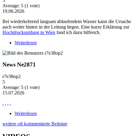
5
Average:
5
(
1
vote)
19.06.2026
Bei wiederkehrend langsam ablaufendem Wasser kann die Ursache
auch weiter hinten in der Leitung liegen. Eine kurze Erklärung zur
Hochdruckspülung in Wien
fand ich dazu hilfreich.
Weiterlesen
über Wiederkehrende Probleme mit langsam
ablaufendem Wasser
News Ne2871
r7e38op2
5
Average:
5
(
1
vote)
15.07.2026
.
.
.
.
Weiterlesen
über News Ne2871
weitere oft kommentierte Beiträge