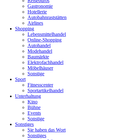
Reisebüros
Gastronomie
Hotellerie
Autobahnraststätten
Airlines
Shopping
Lebensmittelhandel
Online-Shopping
Autohandel
Modehandel
Baumärkte
Elektrofachhandel
Möbelhäuser
Sonstige
Sport
Fitnesscenter
Sportartikelhandel
Unterhaltung
Kino
Bühne
Events
Sonstige
Sonstiges
Sie haben das Wort
Sonstiges