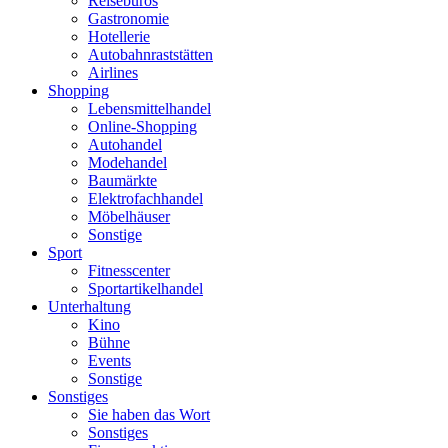
Reisebüros
Gastronomie
Hotellerie
Autobahnraststätten
Airlines
Shopping
Lebensmittelhandel
Online-Shopping
Autohandel
Modehandel
Baumärkte
Elektrofachhandel
Möbelhäuser
Sonstige
Sport
Fitnesscenter
Sportartikelhandel
Unterhaltung
Kino
Bühne
Events
Sonstige
Sonstiges
Sie haben das Wort
Sonstiges