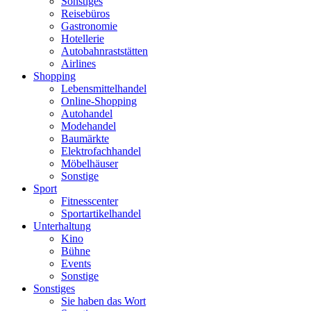
Sonstiges
Reisebüros
Gastronomie
Hotellerie
Autobahnraststätten
Airlines
Shopping
Lebensmittelhandel
Online-Shopping
Autohandel
Modehandel
Baumärkte
Elektrofachhandel
Möbelhäuser
Sonstige
Sport
Fitnesscenter
Sportartikelhandel
Unterhaltung
Kino
Bühne
Events
Sonstige
Sonstiges
Sie haben das Wort