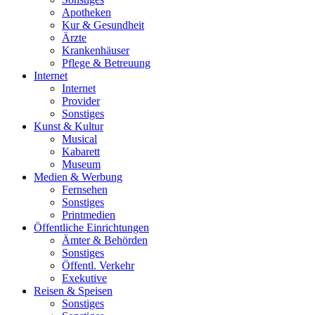
Apotheken
Kur & Gesundheit
Ärzte
Krankenhäuser
Pflege & Betreuung
Internet
Internet
Provider
Sonstiges
Kunst & Kultur
Musical
Kabarett
Museum
Medien & Werbung
Fernsehen
Sonstiges
Printmedien
Öffentliche Einrichtungen
Ämter & Behörden
Sonstiges
Öffentl. Verkehr
Exekutive
Reisen & Speisen
Sonstiges