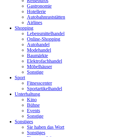
Reisebüros
Gastronomie
Hotellerie
Autobahnraststätten
Airlines
Shopping
Lebensmittelhandel
Online-Shopping
Autohandel
Modehandel
Baumärkte
Elektrofachhandel
Möbelhäuser
Sonstige
Sport
Fitnesscenter
Sportartikelhandel
Unterhaltung
Kino
Bühne
Events
Sonstige
Sonstiges
Sie haben das Wort
Sonstiges