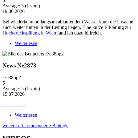
5
Average:
5
(
1
vote)
19.06.2026
Bei wiederkehrend langsam ablaufendem Wasser kann die Ursache
auch weiter hinten in der Leitung liegen. Eine kurze Erklärung zur
Hochdruckspülung in Wien
fand ich dazu hilfreich.
Weiterlesen
über Wiederkehrende Probleme mit langsam
ablaufendem Wasser
News Ne2873
r7e38op2
5
Average:
5
(
1
vote)
15.07.2026
.
.
.
.
.
.
.
.
.
.
Weiterlesen
über News Ne2873
weitere oft kommentierte Beiträge