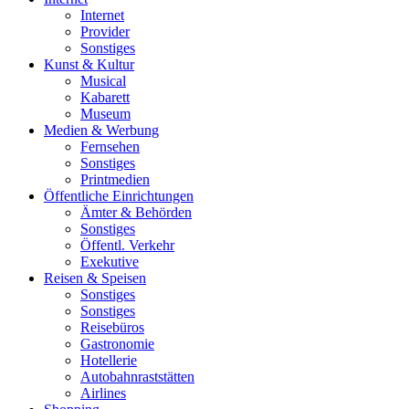
Internet
Provider
Sonstiges
Kunst & Kultur
Musical
Kabarett
Museum
Medien & Werbung
Fernsehen
Sonstiges
Printmedien
Öffentliche Einrichtungen
Ämter & Behörden
Sonstiges
Öffentl. Verkehr
Exekutive
Reisen & Speisen
Sonstiges
Sonstiges
Reisebüros
Gastronomie
Hotellerie
Autobahnraststätten
Airlines