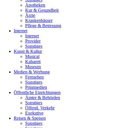
Apotheken
Kur & Gesundheit
Ärzte
Krankenhäuser
Pflege & Betreuung
Internet
Internet
Provider
Sonstiges
Kunst & Kultur
Musical
Kabarett
Museum
Medien & Werbung
Fernsehen
Sonstiges
Printmedien
Öffentliche Einrichtungen
Ämter & Behörden
Sonstiges
Öffentl. Verkehr
Exekutive
Reisen & Speisen
Sonstiges