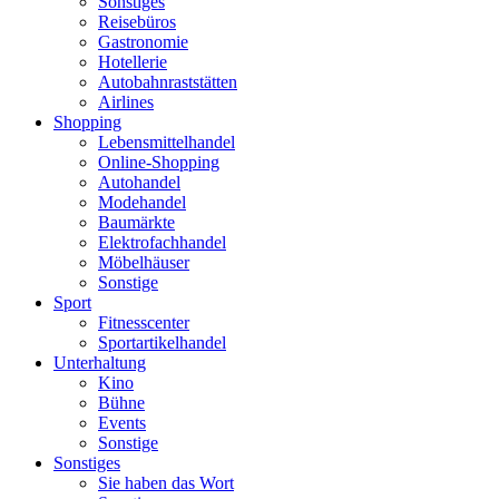
Sonstiges
Reisebüros
Gastronomie
Hotellerie
Autobahnraststätten
Airlines
Shopping
Lebensmittelhandel
Online-Shopping
Autohandel
Modehandel
Baumärkte
Elektrofachhandel
Möbelhäuser
Sonstige
Sport
Fitnesscenter
Sportartikelhandel
Unterhaltung
Kino
Bühne
Events
Sonstige
Sonstiges
Sie haben das Wort