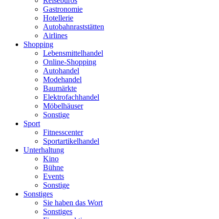
Reisebüros
Gastronomie
Hotellerie
Autobahnraststätten
Airlines
Shopping
Lebensmittelhandel
Online-Shopping
Autohandel
Modehandel
Baumärkte
Elektrofachhandel
Möbelhäuser
Sonstige
Sport
Fitnesscenter
Sportartikelhandel
Unterhaltung
Kino
Bühne
Events
Sonstige
Sonstiges
Sie haben das Wort
Sonstiges