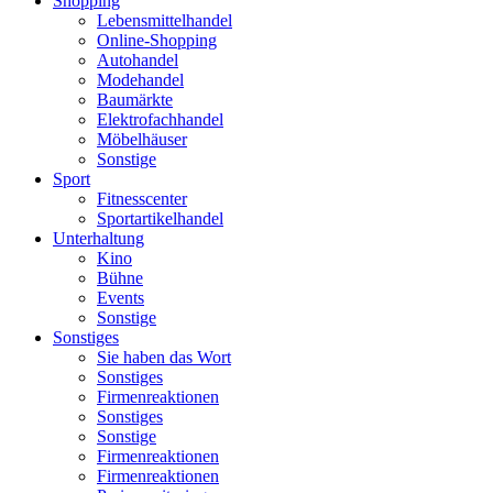
Shopping
Lebensmittelhandel
Online-Shopping
Autohandel
Modehandel
Baumärkte
Elektrofachhandel
Möbelhäuser
Sonstige
Sport
Fitnesscenter
Sportartikelhandel
Unterhaltung
Kino
Bühne
Events
Sonstige
Sonstiges
Sie haben das Wort
Sonstiges
Firmenreaktionen
Sonstiges
Sonstige
Firmenreaktionen
Firmenreaktionen