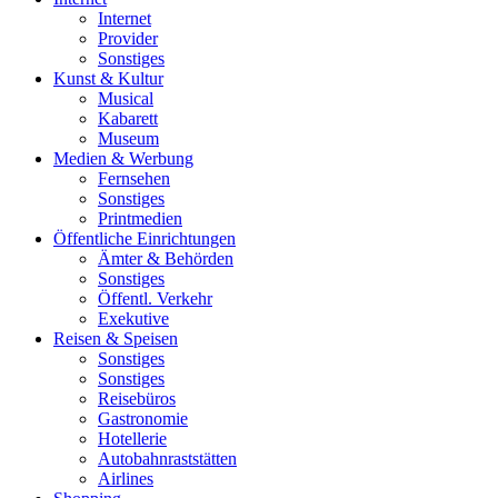
Internet
Provider
Sonstiges
Kunst & Kultur
Musical
Kabarett
Museum
Medien & Werbung
Fernsehen
Sonstiges
Printmedien
Öffentliche Einrichtungen
Ämter & Behörden
Sonstiges
Öffentl. Verkehr
Exekutive
Reisen & Speisen
Sonstiges
Sonstiges
Reisebüros
Gastronomie
Hotellerie
Autobahnraststätten
Airlines