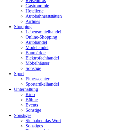
Reisebüros
Gastronomie
Hotellerie
Autobahnraststätten
Airlines
Shopping
Lebensmittelhandel
Online-Shopping
Autohandel
Modehandel
Baumärkte
Elektrofachhandel
Möbelhäuser
Sonstige
Sport
Fitnesscenter
Sportartikelhandel
Unterhaltung
Kino
Bühne
Events
Sonstige
Sonstiges
Sie haben das Wort
Sonstiges