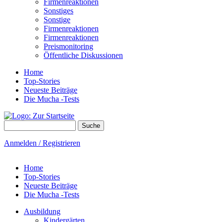
Firmenreaktionen
Sonstiges
Sonstige
Firmenreaktionen
Firmenreaktionen
Preismonitoring
Öffentliche Diskussionen
Home
Top-Stories
Neueste Beiträge
Die Mucha -Tests
Suche
Suchformular
Anmelden / Registrieren
Home
Top-Stories
Neueste Beiträge
Die Mucha -Tests
Ausbildung
Kindergärten