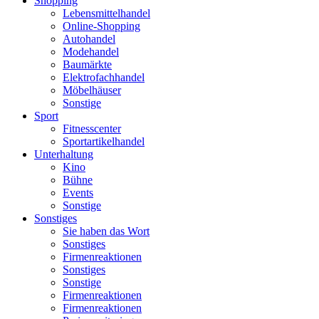
Shopping
Lebensmittelhandel
Online-Shopping
Autohandel
Modehandel
Baumärkte
Elektrofachhandel
Möbelhäuser
Sonstige
Sport
Fitnesscenter
Sportartikelhandel
Unterhaltung
Kino
Bühne
Events
Sonstige
Sonstiges
Sie haben das Wort
Sonstiges
Firmenreaktionen
Sonstiges
Sonstige
Firmenreaktionen
Firmenreaktionen