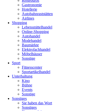
Reisebüros
Gastronomie
Hotellerie
Autobahnraststätten
Airlines
Shopping
Lebensmittelhandel
Online-Shopping
Autohandel
Modehandel
Baumärkte
Elektrofachhandel
Möbelhäuser
Sonstige
Sport
Fitnesscenter
Sportartikelhandel
Unterhaltung
Kino
Bühne
Events
Sonstige
Sonstiges
Sie haben das Wort
Sonstiges