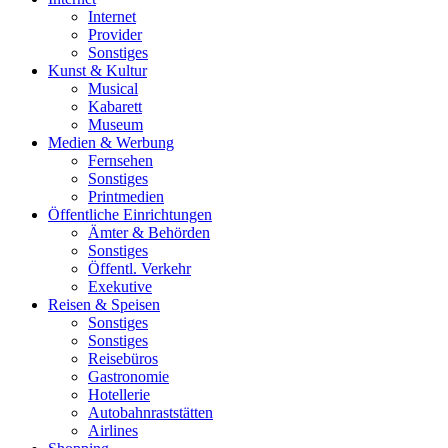
Internet
Provider
Sonstiges
Kunst & Kultur
Musical
Kabarett
Museum
Medien & Werbung
Fernsehen
Sonstiges
Printmedien
Öffentliche Einrichtungen
Ämter & Behörden
Sonstiges
Öffentl. Verkehr
Exekutive
Reisen & Speisen
Sonstiges
Sonstiges
Reisebüros
Gastronomie
Hotellerie
Autobahnraststätten
Airlines