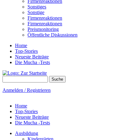
Firmenreaktionen
Sonstiges
Sonstige
Firmenreaktionen
Firmenreaktionen
Preismonitoring
Öffentliche Diskussionen
Home
Top-Stories
Neueste Beiträge
Die Mucha -Tests
Suche
Suchformular
Anmelden / Registrieren
Home
Top-Stories
Neueste Beiträge
Die Mucha -Tests
Ausbildung
Kindergärten