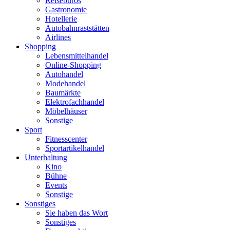
Reisebüros
Gastronomie
Hotellerie
Autobahnraststätten
Airlines
Shopping
Lebensmittelhandel
Online-Shopping
Autohandel
Modehandel
Baumärkte
Elektrofachhandel
Möbelhäuser
Sonstige
Sport
Fitnesscenter
Sportartikelhandel
Unterhaltung
Kino
Bühne
Events
Sonstige
Sonstiges
Sie haben das Wort
Sonstiges