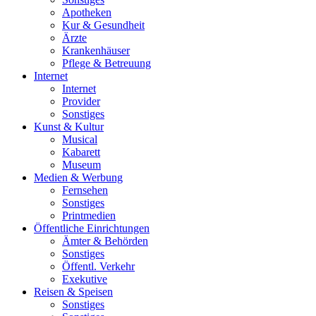
Apotheken
Kur & Gesundheit
Ärzte
Krankenhäuser
Pflege & Betreuung
Internet
Internet
Provider
Sonstiges
Kunst & Kultur
Musical
Kabarett
Museum
Medien & Werbung
Fernsehen
Sonstiges
Printmedien
Öffentliche Einrichtungen
Ämter & Behörden
Sonstiges
Öffentl. Verkehr
Exekutive
Reisen & Speisen
Sonstiges