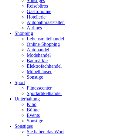
Sonstiges
Reisebüros
Gastronomie
Hotellerie
Autobahnraststätten
Airlines
Shopping
Lebensmittelhandel
Online-Shopping
Autohandel
Modehandel
Baumärkte
Elektrofachhandel
Möbelhäuser
Sonstige
Sport
Fitnesscenter
Sportartikelhandel
Unterhaltung
Kino
Bühne
Events
Sonstige
Sonstiges
Sie haben das Wort