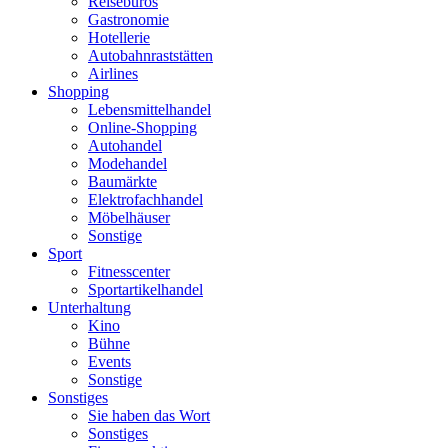
Reisebüros
Gastronomie
Hotellerie
Autobahnraststätten
Airlines
Shopping
Lebensmittelhandel
Online-Shopping
Autohandel
Modehandel
Baumärkte
Elektrofachhandel
Möbelhäuser
Sonstige
Sport
Fitnesscenter
Sportartikelhandel
Unterhaltung
Kino
Bühne
Events
Sonstige
Sonstiges
Sie haben das Wort
Sonstiges