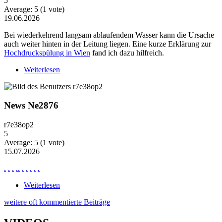
5
Average:
5
(
1
vote)
19.06.2026
Bei wiederkehrend langsam ablaufendem Wasser kann die Ursache
auch weiter hinten in der Leitung liegen. Eine kurze Erklärung zur
Hochdruckspülung in Wien
fand ich dazu hilfreich.
Weiterlesen
über Wiederkehrende Probleme mit langsam
ablaufendem Wasser
News Ne2876
r7e38op2
5
Average:
5
(
1
vote)
15.07.2026
.
.
.
.
.
.
.
.
.
.
Weiterlesen
über News Ne2876
weitere oft kommentierte Beiträge