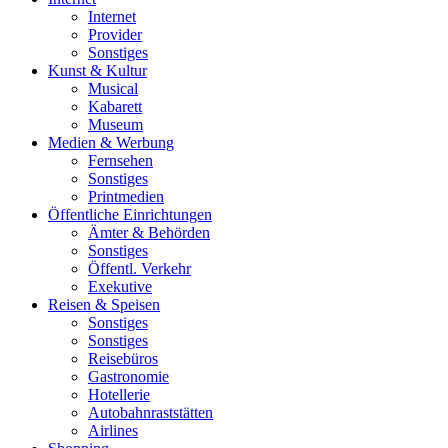
Internet
Provider
Sonstiges
Kunst & Kultur
Musical
Kabarett
Museum
Medien & Werbung
Fernsehen
Sonstiges
Printmedien
Öffentliche Einrichtungen
Ämter & Behörden
Sonstiges
Öffentl. Verkehr
Exekutive
Reisen & Speisen
Sonstiges
Sonstiges
Reisebüros
Gastronomie
Hotellerie
Autobahnraststätten
Airlines