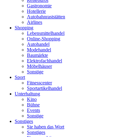
Reisebüros
Gastronomie
Hotellerie
Autobahnraststätten
Airlines
Shopping
Lebensmittelhandel
Online-Shopping
Autohandel
Modehandel
Baumärkte
Elektrofachhandel
Möbelhäuser
Sonstige
Sport
Fitnesscenter
Sportartikelhandel
Unterhaltung
Kino
Bühne
Events
Sonstige
Sonstiges
Sie haben das Wort
Sonstiges