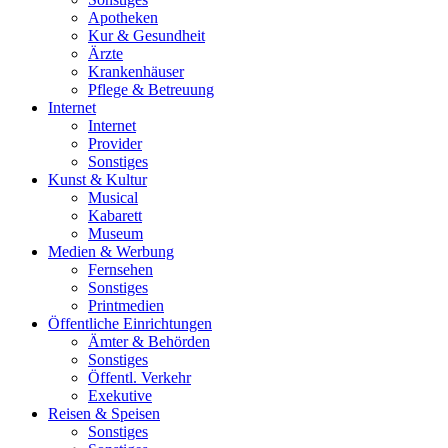
Apotheken
Kur & Gesundheit
Ärzte
Krankenhäuser
Pflege & Betreuung
Internet
Internet
Provider
Sonstiges
Kunst & Kultur
Musical
Kabarett
Museum
Medien & Werbung
Fernsehen
Sonstiges
Printmedien
Öffentliche Einrichtungen
Ämter & Behörden
Sonstiges
Öffentl. Verkehr
Exekutive
Reisen & Speisen
Sonstiges