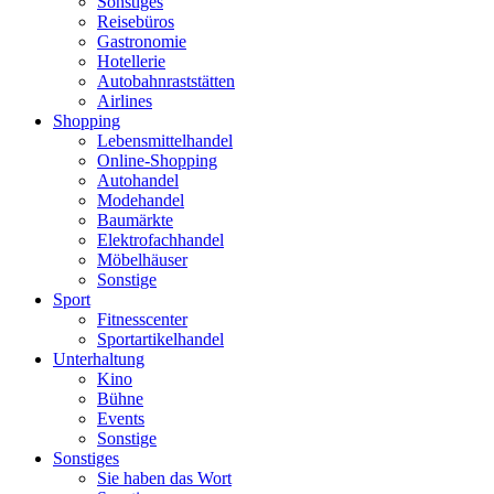
Sonstiges
Reisebüros
Gastronomie
Hotellerie
Autobahnraststätten
Airlines
Shopping
Lebensmittelhandel
Online-Shopping
Autohandel
Modehandel
Baumärkte
Elektrofachhandel
Möbelhäuser
Sonstige
Sport
Fitnesscenter
Sportartikelhandel
Unterhaltung
Kino
Bühne
Events
Sonstige
Sonstiges
Sie haben das Wort