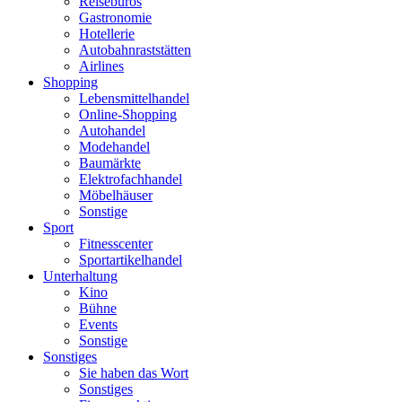
Reisebüros
Gastronomie
Hotellerie
Autobahnraststätten
Airlines
Shopping
Lebensmittelhandel
Online-Shopping
Autohandel
Modehandel
Baumärkte
Elektrofachhandel
Möbelhäuser
Sonstige
Sport
Fitnesscenter
Sportartikelhandel
Unterhaltung
Kino
Bühne
Events
Sonstige
Sonstiges
Sie haben das Wort
Sonstiges