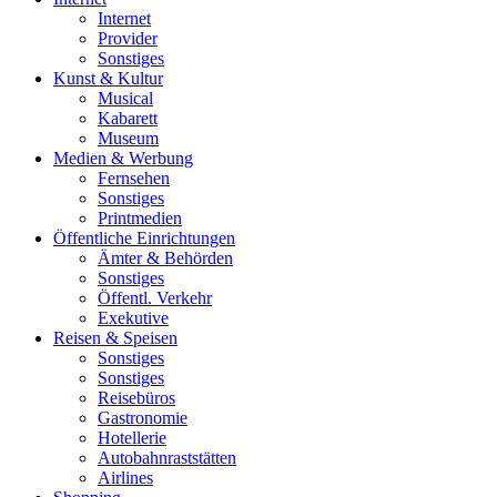
Internet
Provider
Sonstiges
Kunst & Kultur
Musical
Kabarett
Museum
Medien & Werbung
Fernsehen
Sonstiges
Printmedien
Öffentliche Einrichtungen
Ämter & Behörden
Sonstiges
Öffentl. Verkehr
Exekutive
Reisen & Speisen
Sonstiges
Sonstiges
Reisebüros
Gastronomie
Hotellerie
Autobahnraststätten
Airlines