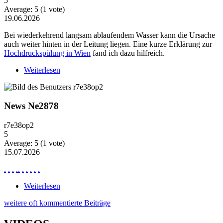
5
Average:
5
(
1
vote)
19.06.2026
Bei wiederkehrend langsam ablaufendem Wasser kann die Ursache
auch weiter hinten in der Leitung liegen. Eine kurze Erklärung zur
Hochdruckspülung in Wien
fand ich dazu hilfreich.
Weiterlesen
über Wiederkehrende Probleme mit langsam
ablaufendem Wasser
News Ne2878
r7e38op2
5
Average:
5
(
1
vote)
15.07.2026
.
.
.
.
.
.
.
.
.
.
Weiterlesen
über News Ne2878
weitere oft kommentierte Beiträge