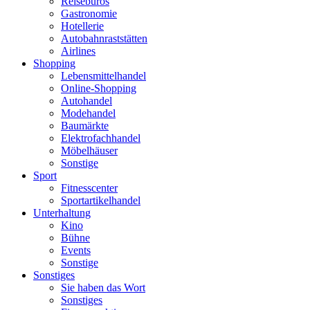
Reisebüros
Gastronomie
Hotellerie
Autobahnraststätten
Airlines
Shopping
Lebensmittelhandel
Online-Shopping
Autohandel
Modehandel
Baumärkte
Elektrofachhandel
Möbelhäuser
Sonstige
Sport
Fitnesscenter
Sportartikelhandel
Unterhaltung
Kino
Bühne
Events
Sonstige
Sonstiges
Sie haben das Wort
Sonstiges