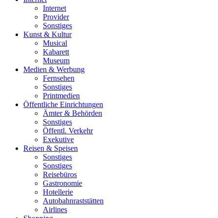
Internet
Provider
Sonstiges
Kunst & Kultur
Musical
Kabarett
Museum
Medien & Werbung
Fernsehen
Sonstiges
Printmedien
Öffentliche Einrichtungen
Ämter & Behörden
Sonstiges
Öffentl. Verkehr
Exekutive
Reisen & Speisen
Sonstiges
Sonstiges
Reisebüros
Gastronomie
Hotellerie
Autobahnraststätten
Airlines