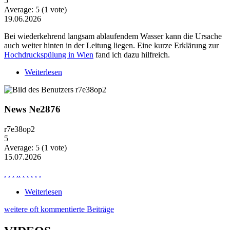
5
Average:
5
(
1
vote)
19.06.2026
Bei wiederkehrend langsam ablaufendem Wasser kann die Ursache
auch weiter hinten in der Leitung liegen. Eine kurze Erklärung zur
Hochdruckspülung in Wien
fand ich dazu hilfreich.
Weiterlesen
über Wiederkehrende Probleme mit langsam
ablaufendem Wasser
News Ne2876
r7e38op2
5
Average:
5
(
1
vote)
15.07.2026
.
.
.
.
.
.
.
.
.
.
Weiterlesen
über News Ne2876
weitere oft kommentierte Beiträge