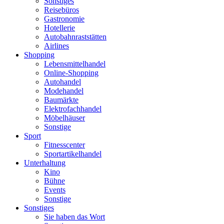
Sonstiges
Reisebüros
Gastronomie
Hotellerie
Autobahnraststätten
Airlines
Shopping
Lebensmittelhandel
Online-Shopping
Autohandel
Modehandel
Baumärkte
Elektrofachhandel
Möbelhäuser
Sonstige
Sport
Fitnesscenter
Sportartikelhandel
Unterhaltung
Kino
Bühne
Events
Sonstige
Sonstiges
Sie haben das Wort