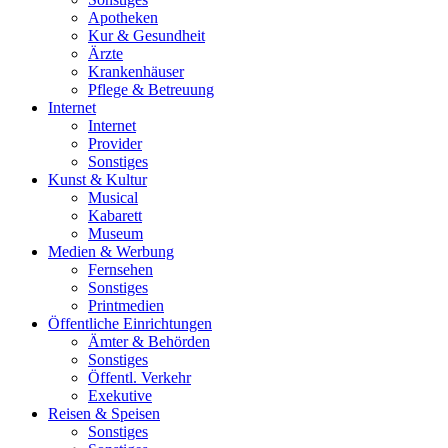
Apotheken
Kur & Gesundheit
Ärzte
Krankenhäuser
Pflege & Betreuung
Internet
Internet
Provider
Sonstiges
Kunst & Kultur
Musical
Kabarett
Museum
Medien & Werbung
Fernsehen
Sonstiges
Printmedien
Öffentliche Einrichtungen
Ämter & Behörden
Sonstiges
Öffentl. Verkehr
Exekutive
Reisen & Speisen
Sonstiges