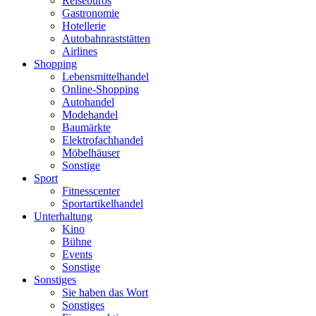
Reisebüros
Gastronomie
Hotellerie
Autobahnraststätten
Airlines
Shopping
Lebensmittelhandel
Online-Shopping
Autohandel
Modehandel
Baumärkte
Elektrofachhandel
Möbelhäuser
Sonstige
Sport
Fitnesscenter
Sportartikelhandel
Unterhaltung
Kino
Bühne
Events
Sonstige
Sonstiges
Sie haben das Wort
Sonstiges