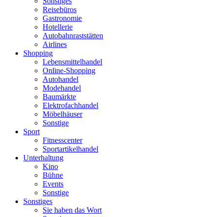
Sonstiges
Reisebüros
Gastronomie
Hotellerie
Autobahnraststätten
Airlines
Shopping
Lebensmittelhandel
Online-Shopping
Autohandel
Modehandel
Baumärkte
Elektrofachhandel
Möbelhäuser
Sonstige
Sport
Fitnesscenter
Sportartikelhandel
Unterhaltung
Kino
Bühne
Events
Sonstige
Sonstiges
Sie haben das Wort