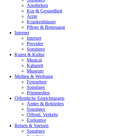
Apotheken
Kur & Gesundheit
Ärzte
Krankenhäuser
Pflege & Betreuung
Internet
Internet
Provider
Sonstiges
Kunst & Kultur
Musical
Kabarett
Museum
Medien & Werbung
Fernsehen
Sonstiges
Printmedien
Öffentliche Einrichtungen
Ämter & Behörden
Sonstiges
Öffentl. Verkehr
Exekutive
Reisen & Speisen
Sonstiges