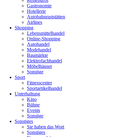
Reisebüros
Gastronomie
Hotellerie
Autobahnraststätten
Airlines
Shopping
Lebensmittelhandel
Online-Shopping
Autohandel
Modehandel
Baumärkte
Elektrofachhandel
Möbelhäuser
Sonstige
Sport
Fitnesscenter
Sportartikelhandel
Unterhaltung
Kino
Bühne
Events
Sonstige
Sonstiges
Sie haben das Wort
Sonstiges