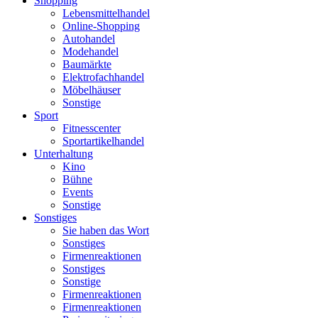
Shopping
Lebensmittelhandel
Online-Shopping
Autohandel
Modehandel
Baumärkte
Elektrofachhandel
Möbelhäuser
Sonstige
Sport
Fitnesscenter
Sportartikelhandel
Unterhaltung
Kino
Bühne
Events
Sonstige
Sonstiges
Sie haben das Wort
Sonstiges
Firmenreaktionen
Sonstiges
Sonstige
Firmenreaktionen
Firmenreaktionen