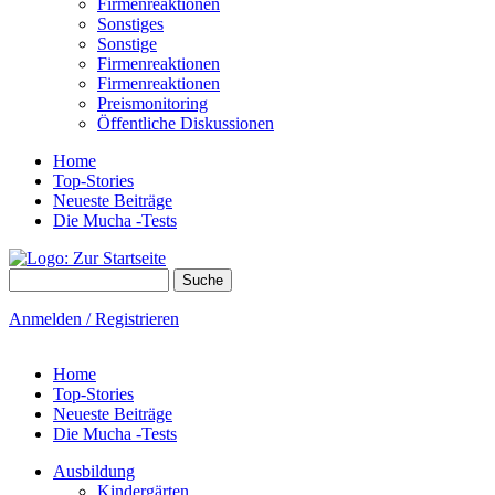
Firmenreaktionen
Sonstiges
Sonstige
Firmenreaktionen
Firmenreaktionen
Preismonitoring
Öffentliche Diskussionen
Home
Top-Stories
Neueste Beiträge
Die Mucha -Tests
Suche
Suchformular
Anmelden / Registrieren
Home
Top-Stories
Neueste Beiträge
Die Mucha -Tests
Ausbildung
Kindergärten