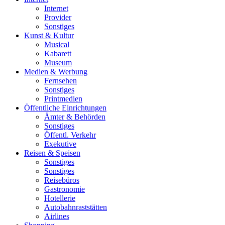
Internet
Provider
Sonstiges
Kunst & Kultur
Musical
Kabarett
Museum
Medien & Werbung
Fernsehen
Sonstiges
Printmedien
Öffentliche Einrichtungen
Ämter & Behörden
Sonstiges
Öffentl. Verkehr
Exekutive
Reisen & Speisen
Sonstiges
Sonstiges
Reisebüros
Gastronomie
Hotellerie
Autobahnraststätten
Airlines