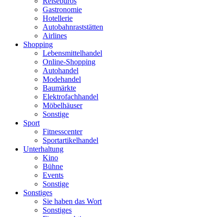
Reisebüros
Gastronomie
Hotellerie
Autobahnraststätten
Airlines
Shopping
Lebensmittelhandel
Online-Shopping
Autohandel
Modehandel
Baumärkte
Elektrofachhandel
Möbelhäuser
Sonstige
Sport
Fitnesscenter
Sportartikelhandel
Unterhaltung
Kino
Bühne
Events
Sonstige
Sonstiges
Sie haben das Wort
Sonstiges