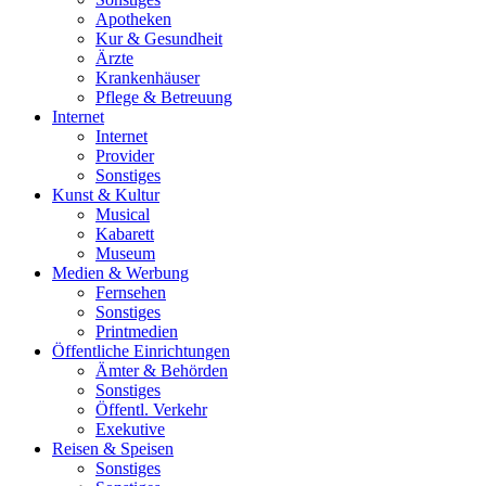
Apotheken
Kur & Gesundheit
Ärzte
Krankenhäuser
Pflege & Betreuung
Internet
Internet
Provider
Sonstiges
Kunst & Kultur
Musical
Kabarett
Museum
Medien & Werbung
Fernsehen
Sonstiges
Printmedien
Öffentliche Einrichtungen
Ämter & Behörden
Sonstiges
Öffentl. Verkehr
Exekutive
Reisen & Speisen
Sonstiges