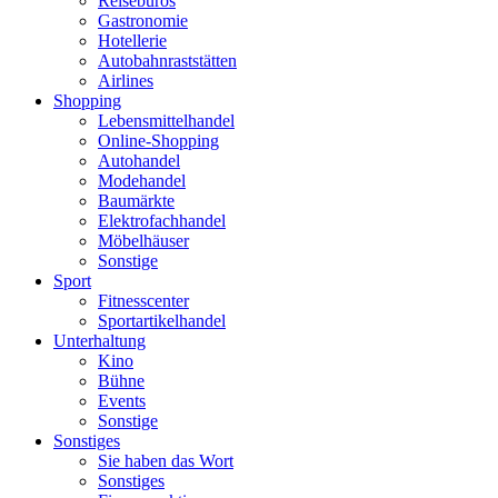
Reisebüros
Gastronomie
Hotellerie
Autobahnraststätten
Airlines
Shopping
Lebensmittelhandel
Online-Shopping
Autohandel
Modehandel
Baumärkte
Elektrofachhandel
Möbelhäuser
Sonstige
Sport
Fitnesscenter
Sportartikelhandel
Unterhaltung
Kino
Bühne
Events
Sonstige
Sonstiges
Sie haben das Wort
Sonstiges