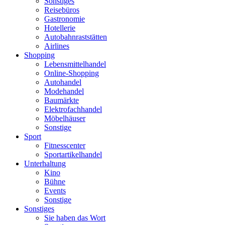
Sonstiges
Reisebüros
Gastronomie
Hotellerie
Autobahnraststätten
Airlines
Shopping
Lebensmittelhandel
Online-Shopping
Autohandel
Modehandel
Baumärkte
Elektrofachhandel
Möbelhäuser
Sonstige
Sport
Fitnesscenter
Sportartikelhandel
Unterhaltung
Kino
Bühne
Events
Sonstige
Sonstiges
Sie haben das Wort