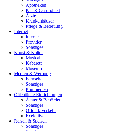
Apotheken
Kur & Gesundheit
Ärzte
Krankenhäuser
Pflege & Betreuung
Internet
Internet
Provider
Sonstiges
Kunst & Kultur
Musical
Kabarett
Museum
Medien & Werbung
Fernsehen
Sonstiges
Printmedien
Öffentliche Einrichtungen
Ämter & Behörden
Sonstiges
Öffentl. Verkehr
Exekutive
Reisen & Speisen
Sonstiges