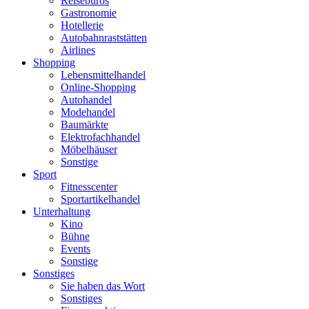
Reisebüros
Gastronomie
Hotellerie
Autobahnraststätten
Airlines
Shopping
Lebensmittelhandel
Online-Shopping
Autohandel
Modehandel
Baumärkte
Elektrofachhandel
Möbelhäuser
Sonstige
Sport
Fitnesscenter
Sportartikelhandel
Unterhaltung
Kino
Bühne
Events
Sonstige
Sonstiges
Sie haben das Wort
Sonstiges