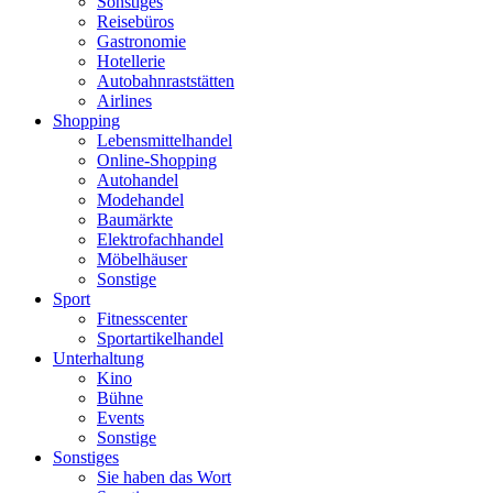
Sonstiges
Reisebüros
Gastronomie
Hotellerie
Autobahnraststätten
Airlines
Shopping
Lebensmittelhandel
Online-Shopping
Autohandel
Modehandel
Baumärkte
Elektrofachhandel
Möbelhäuser
Sonstige
Sport
Fitnesscenter
Sportartikelhandel
Unterhaltung
Kino
Bühne
Events
Sonstige
Sonstiges
Sie haben das Wort