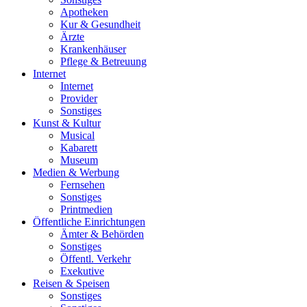
Apotheken
Kur & Gesundheit
Ärzte
Krankenhäuser
Pflege & Betreuung
Internet
Internet
Provider
Sonstiges
Kunst & Kultur
Musical
Kabarett
Museum
Medien & Werbung
Fernsehen
Sonstiges
Printmedien
Öffentliche Einrichtungen
Ämter & Behörden
Sonstiges
Öffentl. Verkehr
Exekutive
Reisen & Speisen
Sonstiges