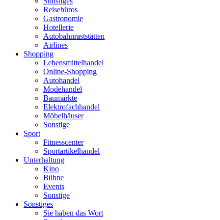
Sonstiges
Reisebüros
Gastronomie
Hotellerie
Autobahnraststätten
Airlines
Shopping
Lebensmittelhandel
Online-Shopping
Autohandel
Modehandel
Baumärkte
Elektrofachhandel
Möbelhäuser
Sonstige
Sport
Fitnesscenter
Sportartikelhandel
Unterhaltung
Kino
Bühne
Events
Sonstige
Sonstiges
Sie haben das Wort