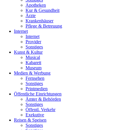
Apotheken
Kur & Gesundheit
Ärzte
Krankenhäuser
Pflege & Betreuung
Internet
Internet
Provider
Sonstiges
Kunst & Kultur
Musical
Kabarett
Museum
Medien & Werbung
Fernsehen
Sonstiges
Printmedien
Öffentliche Einrichtungen
Ämter & Behörden
Sonstiges
Öffentl. Verkehr
Exekutive
Reisen & Speisen
Sonstiges