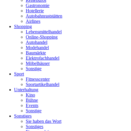
Reisebüros
Gastronomie
Hotellerie
Autobahnraststätten
Airlines
Shopping
Lebensmittelhandel
Online-Shopping
Autohandel
Modehandel
Baumärkte
Elektrofachhandel
Möbelhäuser
Sonstige
Sport
Fitnesscenter
Sportartikelhandel
Unterhaltung
Kino
Bühne
Events
Sonstige
Sonstiges
Sie haben das Wort
Sonstiges