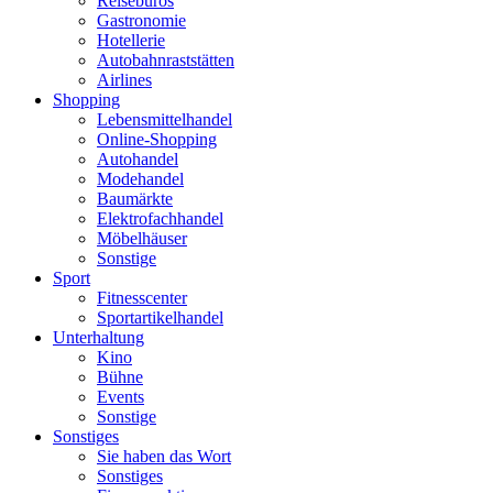
Reisebüros
Gastronomie
Hotellerie
Autobahnraststätten
Airlines
Shopping
Lebensmittelhandel
Online-Shopping
Autohandel
Modehandel
Baumärkte
Elektrofachhandel
Möbelhäuser
Sonstige
Sport
Fitnesscenter
Sportartikelhandel
Unterhaltung
Kino
Bühne
Events
Sonstige
Sonstiges
Sie haben das Wort
Sonstiges