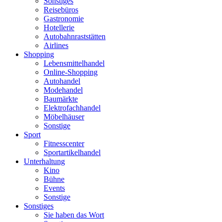
Sonstiges
Reisebüros
Gastronomie
Hotellerie
Autobahnraststätten
Airlines
Shopping
Lebensmittelhandel
Online-Shopping
Autohandel
Modehandel
Baumärkte
Elektrofachhandel
Möbelhäuser
Sonstige
Sport
Fitnesscenter
Sportartikelhandel
Unterhaltung
Kino
Bühne
Events
Sonstige
Sonstiges
Sie haben das Wort