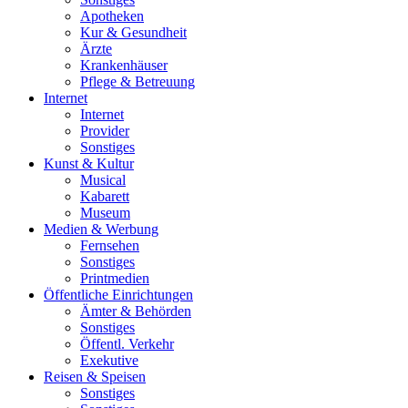
Apotheken
Kur & Gesundheit
Ärzte
Krankenhäuser
Pflege & Betreuung
Internet
Internet
Provider
Sonstiges
Kunst & Kultur
Musical
Kabarett
Museum
Medien & Werbung
Fernsehen
Sonstiges
Printmedien
Öffentliche Einrichtungen
Ämter & Behörden
Sonstiges
Öffentl. Verkehr
Exekutive
Reisen & Speisen
Sonstiges