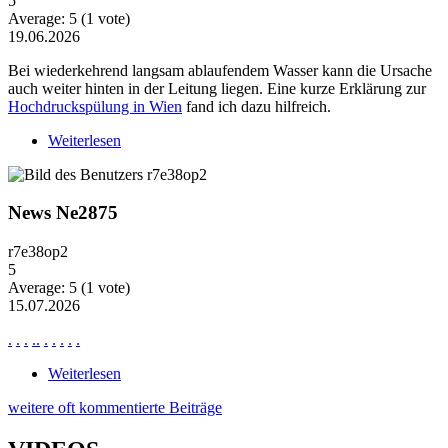
5
Average:
5
(
1
vote)
19.06.2026
Bei wiederkehrend langsam ablaufendem Wasser kann die Ursache
auch weiter hinten in der Leitung liegen. Eine kurze Erklärung zur
Hochdruckspülung in Wien
fand ich dazu hilfreich.
Weiterlesen
über Wiederkehrende Probleme mit langsam
ablaufendem Wasser
News Ne2875
r7e38op2
5
Average:
5
(
1
vote)
15.07.2026
.
.
.
.
.
.
.
.
.
.
Weiterlesen
über News Ne2875
weitere oft kommentierte Beiträge