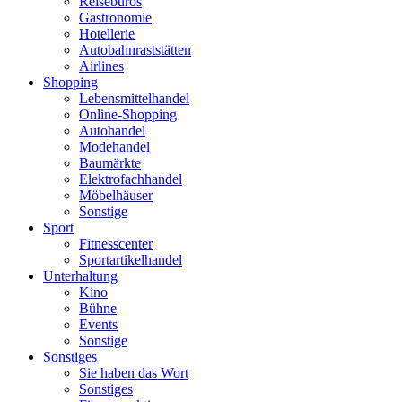
Reisebüros
Gastronomie
Hotellerie
Autobahnraststätten
Airlines
Shopping
Lebensmittelhandel
Online-Shopping
Autohandel
Modehandel
Baumärkte
Elektrofachhandel
Möbelhäuser
Sonstige
Sport
Fitnesscenter
Sportartikelhandel
Unterhaltung
Kino
Bühne
Events
Sonstige
Sonstiges
Sie haben das Wort
Sonstiges