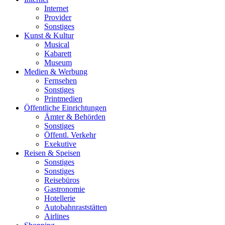
Internet
Provider
Sonstiges
Kunst & Kultur
Musical
Kabarett
Museum
Medien & Werbung
Fernsehen
Sonstiges
Printmedien
Öffentliche Einrichtungen
Ämter & Behörden
Sonstiges
Öffentl. Verkehr
Exekutive
Reisen & Speisen
Sonstiges
Sonstiges
Reisebüros
Gastronomie
Hotellerie
Autobahnraststätten
Airlines