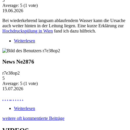
5
Average:
5
(
1
vote)
19.06.2026
Bei wiederkehrend langsam ablaufendem Wasser kann die Ursache
auch weiter hinten in der Leitung liegen. Eine kurze Erklärung zur
Hochdruckspülung in Wien
fand ich dazu hilfreich.
Weiterlesen
über Wiederkehrende Probleme mit langsam
ablaufendem Wasser
News Ne2876
r7e38op2
5
Average:
5
(
1
vote)
15.07.2026
.
.
.
.
.
.
.
.
.
.
Weiterlesen
über News Ne2876
weitere oft kommentierte Beiträge