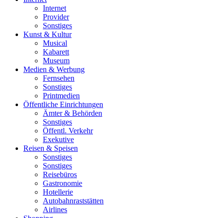
Internet
Provider
Sonstiges
Kunst & Kultur
Musical
Kabarett
Museum
Medien & Werbung
Fernsehen
Sonstiges
Printmedien
Öffentliche Einrichtungen
Ämter & Behörden
Sonstiges
Öffentl. Verkehr
Exekutive
Reisen & Speisen
Sonstiges
Sonstiges
Reisebüros
Gastronomie
Hotellerie
Autobahnraststätten
Airlines