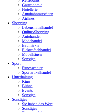
Reisebüros
Gastronomie
Hotellerie
Autobahnraststätten
Airlines
Shopping
Lebensmittelhandel
Online-Shopping
Autohandel
Modehandel
Baumärkte
Elektrofachhandel
Möbelhäuser
Sonstige
Sport
Fitnesscenter
Sportartikelhandel
Unterhaltung
Kino
Bühne
Events
Sonstige
Sonstiges
Sie haben das Wort
Sonstiges