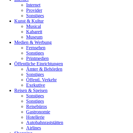
Internet
Provider
Sonstiges
Kunst & Kultur
Musical
Kabarett
Museum
Medien & Werbung
Fernsehen
Sonstiges
Printmedien
Öffentliche Einrichtungen
Ämter & Behörden
Sonstiges
Öffentl. Verkehr
Exekutive
Reisen & Speisen
Sonstiges
Sonstiges
Reisebüros
Gastronomie
Hotellerie
Autobahnraststätten
Airlines