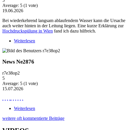
5
Average:
5
(
1
vote)
19.06.2026
Bei wiederkehrend langsam ablaufendem Wasser kann die Ursache
auch weiter hinten in der Leitung liegen. Eine kurze Erklärung zur
Hochdruckspülung in Wien
fand ich dazu hilfreich.
Weiterlesen
über Wiederkehrende Probleme mit langsam
ablaufendem Wasser
News Ne2876
r7e38op2
5
Average:
5
(
1
vote)
15.07.2026
.
.
.
.
.
.
.
.
.
.
Weiterlesen
über News Ne2876
weitere oft kommentierte Beiträge