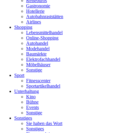
Reisebüros
Gastronomie
Hotellerie
Autobahnraststätten
Airlines
Shopping
Lebensmittelhandel
Online-Shopping
Autohandel
Modehandel
Baumärkte
Elektrofachhandel
Möbelhäuser
Sonstige
Sport
Fitnesscenter
Sportartikelhandel
Unterhaltung
Kino
Bühne
Events
Sonstige
Sonstiges
Sie haben das Wort
Sonstiges