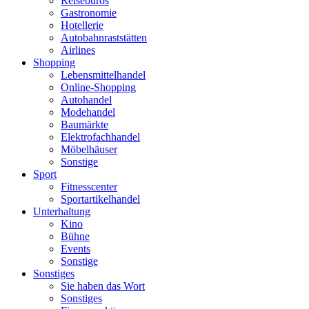
Reisebüros
Gastronomie
Hotellerie
Autobahnraststätten
Airlines
Shopping
Lebensmittelhandel
Online-Shopping
Autohandel
Modehandel
Baumärkte
Elektrofachhandel
Möbelhäuser
Sonstige
Sport
Fitnesscenter
Sportartikelhandel
Unterhaltung
Kino
Bühne
Events
Sonstige
Sonstiges
Sie haben das Wort
Sonstiges