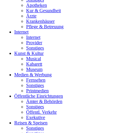
Apotheken
Kur & Gesundheit
Ärzte
Krankenhäuser
Pflege & Betreuung
Internet
Internet
Provider
Sonstiges
Kunst & Kultur
Musical
Kabarett
Museum
Medien & Werbung
Fernsehen
Sonstiges
Printmedien
Öffentliche Einrichtungen
Ämter & Behörden
Sonstiges
Öffentl. Verkehr
Exekutive
Reisen & Speisen
Sonstiges