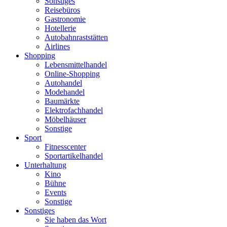
Sonstiges
Reisebüros
Gastronomie
Hotellerie
Autobahnraststätten
Airlines
Shopping
Lebensmittelhandel
Online-Shopping
Autohandel
Modehandel
Baumärkte
Elektrofachhandel
Möbelhäuser
Sonstige
Sport
Fitnesscenter
Sportartikelhandel
Unterhaltung
Kino
Bühne
Events
Sonstige
Sonstiges
Sie haben das Wort