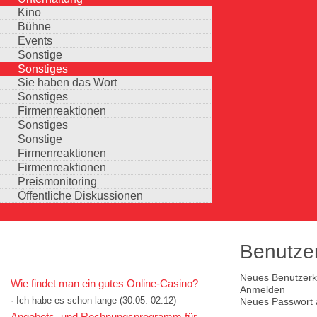
Kino
Bühne
Events
Sonstige
Sonstiges
Sie haben das Wort
Sonstiges
Firmenreaktionen
Sonstiges
Sonstige
Firmenreaktionen
Firmenreaktionen
Preismonitoring
Öffentliche Diskussionen
Benutze
KOMMENTARE IN KURZFORM
Neues Benutzerko
Wie findet man ein gutes Online-Casino?
Haupt-Reiter
(aktiver Reiter)
Anmelden
· Ich habe es schon lange
(30.05. 02:12)
Neues Passwort 
Auswahlmöglichkeiten
Angebots- und Rechnungsprogramm für