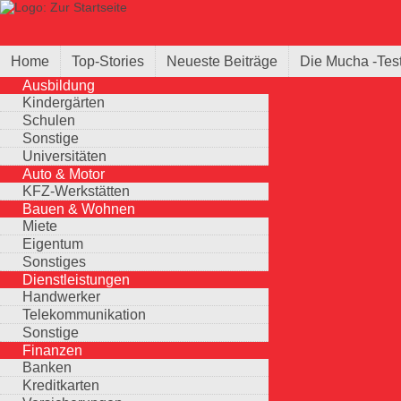
Direkt zum Inhalt
Suche
Suchformular
Home
Top-Stories
Neueste Beiträge
Die Mucha -Tes
Ausbildung
Kindergärten
Schulen
Sonstige
Universitäten
Auto & Motor
KFZ-Werkstätten
Bauen & Wohnen
Miete
Eigentum
Sonstiges
Dienstleistungen
Handwerker
Telekommunikation
Sonstige
Finanzen
Banken
Kreditkarten