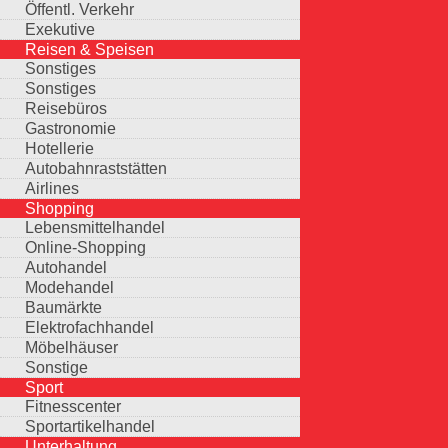
Öffentl. Verkehr
Exekutive
Reisen & Speisen
Sonstiges
Sonstiges
Reisebüros
Gastronomie
Hotellerie
Autobahnraststätten
Airlines
Shopping
Lebensmittelhandel
Online-Shopping
Autohandel
Modehandel
Baumärkte
Elektrofachhandel
Möbelhäuser
Sonstige
Sport
Fitnesscenter
Sportartikelhandel
Unterhaltung