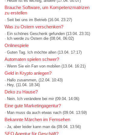
· Heute ist es wichtig, andere
(17.04. 00:07)
Brauche Software, um Kompetenzmatrizen
zu erstellen
· Seit bei uns im Betrieb
(16.04. 23:27)
Was zu Ostern verschenken?
· Ein schönes Geschenk gefunden
(13.04. 23:31)
· Ich werde zu Ostern die
(08.04. 06:02)
Onlinespiele
· Guten Tag. Ich möchte allen
(13.04. 17:17)
Automaten spielen schwer?
· Wenn Sie ein Fan von mobilen
(13.04. 16:21)
Geld in Krypto anlegen?
· Hallo zusammen,
(12.04. 10:43)
· Hey,
(11.04. 18:34)
Deko zu Hause?
· Nein. Ich verändere bei mir
(09.04. 14:06)
Eine gute Marketingagentur?
· Man muss da auch etwas nach
(09.04. 13:59)
Bekannte Märchen im Fernsehen
· Ja, aber leider kann man da
(09.04. 13:56)
SEO Agentur für Geschäft?