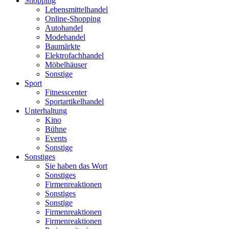
Shopping
Lebensmittelhandel
Online-Shopping
Autohandel
Modehandel
Baumärkte
Elektrofachhandel
Möbelhäuser
Sonstige
Sport
Fitnesscenter
Sportartikelhandel
Unterhaltung
Kino
Bühne
Events
Sonstige
Sonstiges
Sie haben das Wort
Sonstiges
Firmenreaktionen
Sonstiges
Sonstige
Firmenreaktionen
Firmenreaktionen