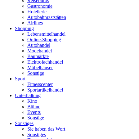
Reisebüros
Gastronomie
Hotellerie
Autobahnraststätten
Airlines
Shopping
Lebensmittelhandel
Online-Shopping
Autohandel
Modehandel
Baumärkte
Elektrofachhandel
Möbelhäuser
Sonstige
Sport
Fitnesscenter
Sportartikelhandel
Unterhaltung
Kino
Bühne
Events
Sonstige
Sonstiges
Sie haben das Wort
Sonstiges