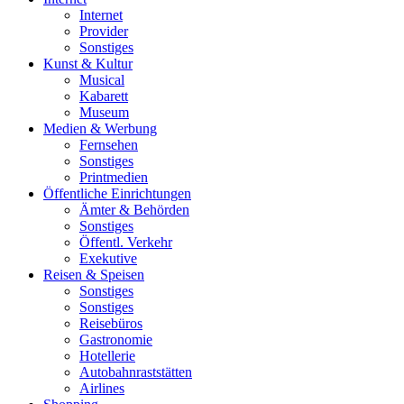
Internet
Provider
Sonstiges
Kunst & Kultur
Musical
Kabarett
Museum
Medien & Werbung
Fernsehen
Sonstiges
Printmedien
Öffentliche Einrichtungen
Ämter & Behörden
Sonstiges
Öffentl. Verkehr
Exekutive
Reisen & Speisen
Sonstiges
Sonstiges
Reisebüros
Gastronomie
Hotellerie
Autobahnraststätten
Airlines