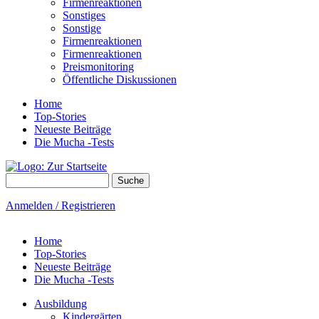
Firmenreaktionen
Sonstiges
Sonstige
Firmenreaktionen
Firmenreaktionen
Preismonitoring
Öffentliche Diskussionen
Home
Top-Stories
Neueste Beiträge
Die Mucha -Tests
Suche
Suchformular
Anmelden / Registrieren
Home
Top-Stories
Neueste Beiträge
Die Mucha -Tests
Ausbildung
Kindergärten