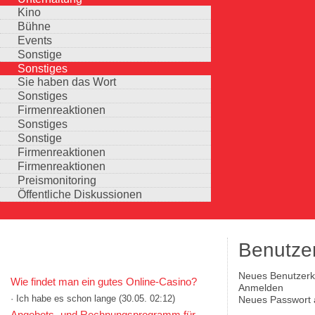
Kino
Bühne
Events
Sonstige
Sonstiges
Sie haben das Wort
Sonstiges
Firmenreaktionen
Sonstiges
Sonstige
Firmenreaktionen
Firmenreaktionen
Preismonitoring
Öffentliche Diskussionen
Benutze
KOMMENTARE IN KURZFORM
Neues Benutzerko
Wie findet man ein gutes Online-Casino?
Haupt-Reiter
(aktiver Reiter)
Anmelden
· Ich habe es schon lange
(30.05. 02:12)
Neues Passwort 
Auswahlmöglichkeiten
Angebots- und Rechnungsprogramm für