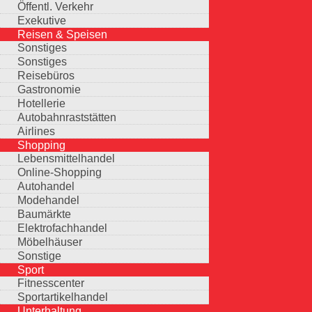
Öffentl. Verkehr
Exekutive
Reisen & Speisen
Sonstiges
Sonstiges
Reisebüros
Gastronomie
Hotellerie
Autobahnraststätten
Airlines
Shopping
Lebensmittelhandel
Online-Shopping
Autohandel
Modehandel
Baumärkte
Elektrofachhandel
Möbelhäuser
Sonstige
Sport
Fitnesscenter
Sportartikelhandel
Unterhaltung