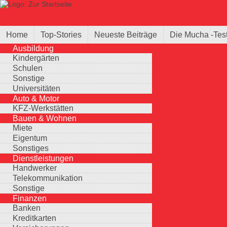
Direkt zum Inhalt
Suche
Suchformular
Home
Top-Stories
Neueste Beiträge
Die Mucha -Tes
Ausbildung
Kindergärten
Schulen
Sonstige
Universitäten
Auto & Motor
KFZ-Werkstätten
Bauen & Wohnen
Miete
Eigentum
Sonstiges
Dienstleistungen
Handwerker
Telekommunikation
Sonstige
Finanzen
Banken
Kreditkarten