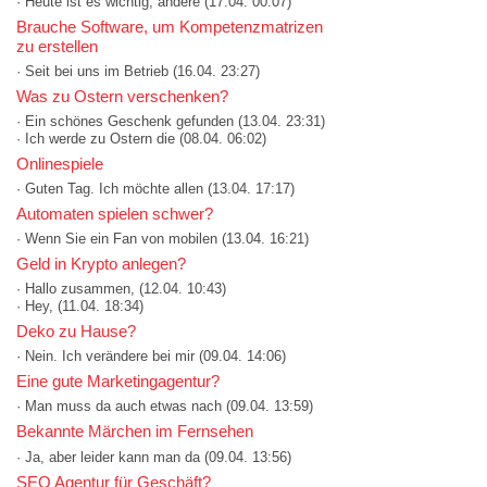
· Heute ist es wichtig, andere
(17.04. 00:07)
Brauche Software, um Kompetenzmatrizen
zu erstellen
· Seit bei uns im Betrieb
(16.04. 23:27)
Was zu Ostern verschenken?
· Ein schönes Geschenk gefunden
(13.04. 23:31)
· Ich werde zu Ostern die
(08.04. 06:02)
Onlinespiele
· Guten Tag. Ich möchte allen
(13.04. 17:17)
Automaten spielen schwer?
· Wenn Sie ein Fan von mobilen
(13.04. 16:21)
Geld in Krypto anlegen?
· Hallo zusammen,
(12.04. 10:43)
· Hey,
(11.04. 18:34)
Deko zu Hause?
· Nein. Ich verändere bei mir
(09.04. 14:06)
Eine gute Marketingagentur?
· Man muss da auch etwas nach
(09.04. 13:59)
Bekannte Märchen im Fernsehen
· Ja, aber leider kann man da
(09.04. 13:56)
SEO Agentur für Geschäft?