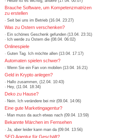
· Heute ist es wichtig, andere
(17.04. 00:07)
Brauche Software, um Kompetenzmatrizen
zu erstellen
· Seit bei uns im Betrieb
(16.04. 23:27)
Was zu Ostern verschenken?
· Ein schönes Geschenk gefunden
(13.04. 23:31)
· Ich werde zu Ostern die
(08.04. 06:02)
Onlinespiele
· Guten Tag. Ich möchte allen
(13.04. 17:17)
Automaten spielen schwer?
· Wenn Sie ein Fan von mobilen
(13.04. 16:21)
Geld in Krypto anlegen?
· Hallo zusammen,
(12.04. 10:43)
· Hey,
(11.04. 18:34)
Deko zu Hause?
· Nein. Ich verändere bei mir
(09.04. 14:06)
Eine gute Marketingagentur?
· Man muss da auch etwas nach
(09.04. 13:59)
Bekannte Märchen im Fernsehen
· Ja, aber leider kann man da
(09.04. 13:56)
SEO Agentur für Geschäft?