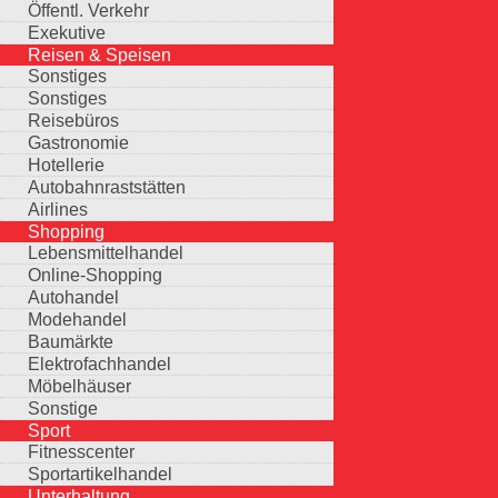
Öffentl. Verkehr
Exekutive
Reisen & Speisen
Sonstiges
Sonstiges
Reisebüros
Gastronomie
Hotellerie
Autobahnraststätten
Airlines
Shopping
Lebensmittelhandel
Online-Shopping
Autohandel
Modehandel
Baumärkte
Elektrofachhandel
Möbelhäuser
Sonstige
Sport
Fitnesscenter
Sportartikelhandel
Unterhaltung