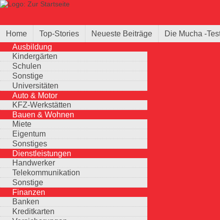
Direkt zum Inhalt
Suche
Suchformular
Home
Top-Stories
Neueste Beiträge
Die Mucha -Tes
Ausbildung
Kindergärten
Schulen
Sonstige
Universitäten
Auto & Motor
KFZ-Werkstätten
Bauen & Wohnen
Miete
Eigentum
Sonstiges
Dienstleistungen
Handwerker
Telekommunikation
Sonstige
Finanzen
Banken
Kreditkarten