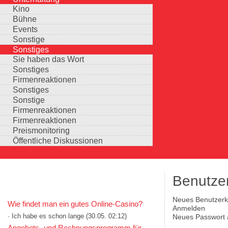
Kino
Bühne
Events
Sonstige
Sonstiges
Sie haben das Wort
Sonstiges
Firmenreaktionen
Sonstiges
Sonstige
Firmenreaktionen
Firmenreaktionen
Preismonitoring
Öffentliche Diskussionen
Benutze
KOMMENTARE IN KURZFORM
Neues Benutzerko
Wie findet man ein gutes Online-Casino?
Haupt-Reiter
(aktiver Reiter)
Anmelden
· Ich habe es schon lange
(30.05. 02:12)
Neues Passwort 
Auswahlmöglichkeiten
Angebots- und Rechnungsprogramm für