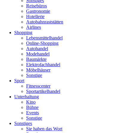
Sonstiges
Reisebüros
Gastronomie
Hotellerie
Autobahnraststätten
Airlines
Shopping
Lebensmittelhandel
Online-Shopping
Autohandel
Modehandel
Baumärkte
Elektrofachhandel
Möbelhäuser
Sonstige
Sport
Fitnesscenter
Sportartikelhandel
Unterhaltung
Kino
Bühne
Events
Sonstige
Sonstiges
Sie haben das Wort