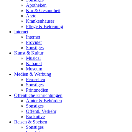
Apotheken
Kur & Gesundheit
Ärzte
Krankenhäuser
Pflege & Betreuung
Internet
Internet
Provider
Sonstiges
Kunst & Kultur
Musical
Kabarett
Museum
Medien & Werbung
Fernsehen
Sonstiges
Printmedien
Öffentliche Einrichtungen
Ämter & Behörden
Sonstiges
Öffentl. Verkehr
Exekutive
Reisen & Speisen
Sonstiges