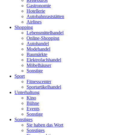
Reisebüros
Gastronomie
Hotellerie
Autobahnraststätten
Airlines
Shopping
Lebensmittelhandel
Online-Shopping
Autohandel
Modehandel
Baumärkte
Elektrofachhandel
Möbelhäuser
Sonstige
Sport
Fitnesscenter
Sportartikelhandel
Unterhaltung
Kino
Bühne
Events
Sonstige
Sonstiges
Sie haben das Wort
Sonstiges