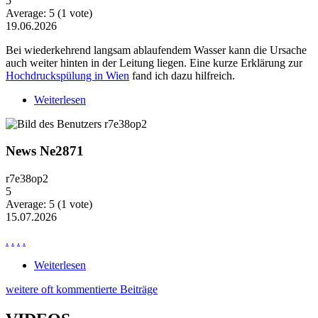
5
Average:
5
(
1
vote)
19.06.2026
Bei wiederkehrend langsam ablaufendem Wasser kann die Ursache
auch weiter hinten in der Leitung liegen. Eine kurze Erklärung zur
Hochdruckspülung in Wien
fand ich dazu hilfreich.
Weiterlesen
über Wiederkehrende Probleme mit langsam
ablaufendem Wasser
News Ne2871
r7e38op2
5
Average:
5
(
1
vote)
15.07.2026
.
.
.
.
Weiterlesen
über News Ne2871
weitere oft kommentierte Beiträge