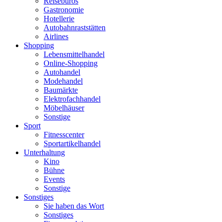
Reisebüros
Gastronomie
Hotellerie
Autobahnraststätten
Airlines
Shopping
Lebensmittelhandel
Online-Shopping
Autohandel
Modehandel
Baumärkte
Elektrofachhandel
Möbelhäuser
Sonstige
Sport
Fitnesscenter
Sportartikelhandel
Unterhaltung
Kino
Bühne
Events
Sonstige
Sonstiges
Sie haben das Wort
Sonstiges