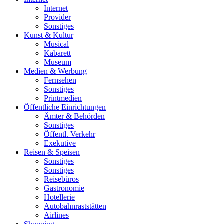
Internet
Provider
Sonstiges
Kunst & Kultur
Musical
Kabarett
Museum
Medien & Werbung
Fernsehen
Sonstiges
Printmedien
Öffentliche Einrichtungen
Ämter & Behörden
Sonstiges
Öffentl. Verkehr
Exekutive
Reisen & Speisen
Sonstiges
Sonstiges
Reisebüros
Gastronomie
Hotellerie
Autobahnraststätten
Airlines