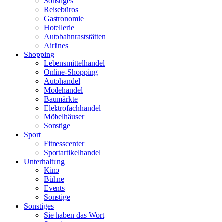
Sonstiges
Reisebüros
Gastronomie
Hotellerie
Autobahnraststätten
Airlines
Shopping
Lebensmittelhandel
Online-Shopping
Autohandel
Modehandel
Baumärkte
Elektrofachhandel
Möbelhäuser
Sonstige
Sport
Fitnesscenter
Sportartikelhandel
Unterhaltung
Kino
Bühne
Events
Sonstige
Sonstiges
Sie haben das Wort