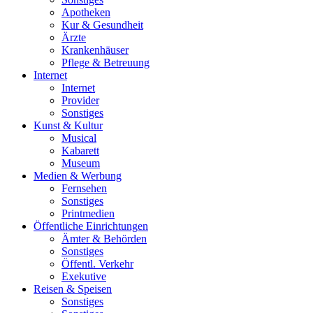
Apotheken
Kur & Gesundheit
Ärzte
Krankenhäuser
Pflege & Betreuung
Internet
Internet
Provider
Sonstiges
Kunst & Kultur
Musical
Kabarett
Museum
Medien & Werbung
Fernsehen
Sonstiges
Printmedien
Öffentliche Einrichtungen
Ämter & Behörden
Sonstiges
Öffentl. Verkehr
Exekutive
Reisen & Speisen
Sonstiges