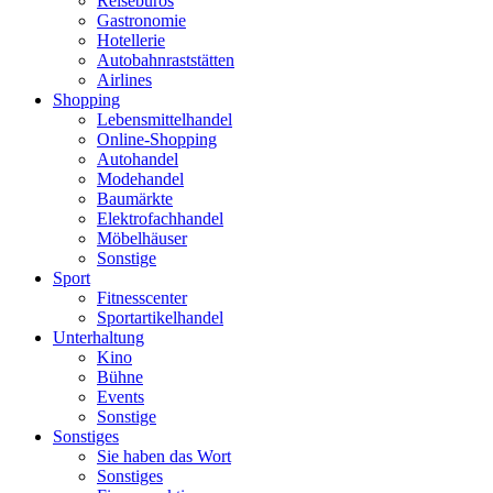
Reisebüros
Gastronomie
Hotellerie
Autobahnraststätten
Airlines
Shopping
Lebensmittelhandel
Online-Shopping
Autohandel
Modehandel
Baumärkte
Elektrofachhandel
Möbelhäuser
Sonstige
Sport
Fitnesscenter
Sportartikelhandel
Unterhaltung
Kino
Bühne
Events
Sonstige
Sonstiges
Sie haben das Wort
Sonstiges