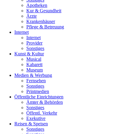
Apotheken
Kur & Gesundheit
Ärzte
Krankenhäuser
Pflege & Betreuung
Internet
Internet
Provider
Sonstiges
Kunst & Kultur
Musical
Kabarett
Museum
Medien & Werbung
Fernsehen
Sonstiges
Printmedien
Öffentliche Einrichtungen
Ämter & Behörden
Sonstiges
Öffentl. Verkehr
Exekutive
Reisen & Speisen
Sonstiges