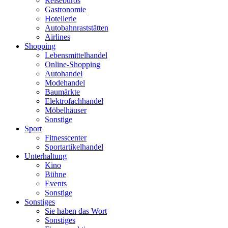
Reisebüros
Gastronomie
Hotellerie
Autobahnraststätten
Airlines
Shopping
Lebensmittelhandel
Online-Shopping
Autohandel
Modehandel
Baumärkte
Elektrofachhandel
Möbelhäuser
Sonstige
Sport
Fitnesscenter
Sportartikelhandel
Unterhaltung
Kino
Bühne
Events
Sonstige
Sonstiges
Sie haben das Wort
Sonstiges