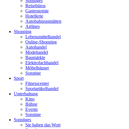
Sonstiges
Reisebüros
Gastronomie
Hotellerie
Autobahnraststätten
Airlines
Shopping
Lebensmittelhandel
Online-Shopping
Autohandel
Modehandel
Baumärkte
Elektrofachhandel
Möbelhäuser
Sonstige
Sport
Fitnesscenter
Sportartikelhandel
Unterhaltung
Kino
Bühne
Events
Sonstige
Sonstiges
Sie haben das Wort