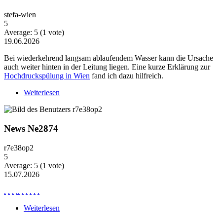
stefa-wien
5
Average:
5
(
1
vote)
19.06.2026
Bei wiederkehrend langsam ablaufendem Wasser kann die Ursache
auch weiter hinten in der Leitung liegen. Eine kurze Erklärung zur
Hochdruckspülung in Wien
fand ich dazu hilfreich.
Weiterlesen
über Wiederkehrende Probleme mit langsam
ablaufendem Wasser
News Ne2874
r7e38op2
5
Average:
5
(
1
vote)
15.07.2026
.
.
.
.
.
.
.
.
.
.
Weiterlesen
über News Ne2874