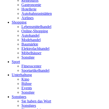
Reisebüros
Gastronomie
Hotellerie
Autobahnraststätten
Airlines
Shopping
Lebensmittelhandel
Online-Shopping
Autohandel
Modehandel
Baumärkte
Elektrofachhandel
Möbelhäuser
Sonstige
Sport
Fitnesscenter
Sportartikelhandel
Unterhaltung
Kino
Bühne
Events
Sonstige
Sonstiges
Sie haben das Wort
Sonstiges