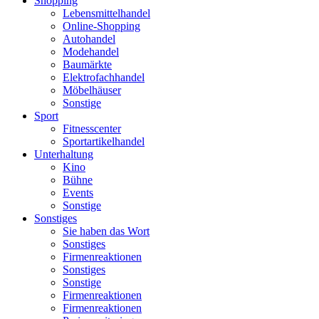
Shopping
Lebensmittelhandel
Online-Shopping
Autohandel
Modehandel
Baumärkte
Elektrofachhandel
Möbelhäuser
Sonstige
Sport
Fitnesscenter
Sportartikelhandel
Unterhaltung
Kino
Bühne
Events
Sonstige
Sonstiges
Sie haben das Wort
Sonstiges
Firmenreaktionen
Sonstiges
Sonstige
Firmenreaktionen
Firmenreaktionen