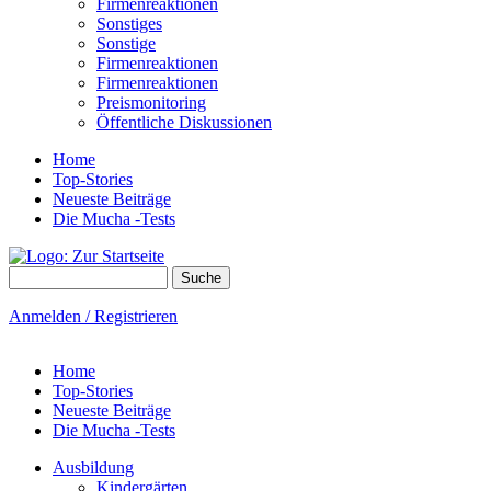
Firmenreaktionen
Sonstiges
Sonstige
Firmenreaktionen
Firmenreaktionen
Preismonitoring
Öffentliche Diskussionen
Home
Top-Stories
Neueste Beiträge
Die Mucha -Tests
Suche
Suchformular
Anmelden / Registrieren
Home
Top-Stories
Neueste Beiträge
Die Mucha -Tests
Ausbildung
Kindergärten