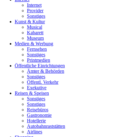
Internet
Provider
Sonstiges
Kunst & Kultur
Musical
Kabarett
Museum
Medien & Werbung
Fernsehen
Sonstiges
Printmedien
Öffentliche Einrichtungen
Ämter & Behörden
Sonstiges
Öffentl. Verkehr
Exekutive
Reisen & Speisen
Sonstiges
Sonstiges
Reisebüros
Gastronomie
Hotellerie
Autobahnraststätten
Airlines