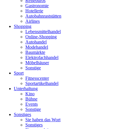
Reisebüros
Gastronomie
Hotellerie
Autobahnraststätten
Airlines
Shopping
Lebensmittelhandel
Online-Shopping
Autohandel
Modehandel
Baumärkte
Elektrofachhandel
Möbelhäuser
Sonstige
Sport
Fitnesscenter
Sportartikelhandel
Unterhaltung
Kino
Bühne
Events
Sonstige
Sonstiges
Sie haben das Wort
Sonstiges