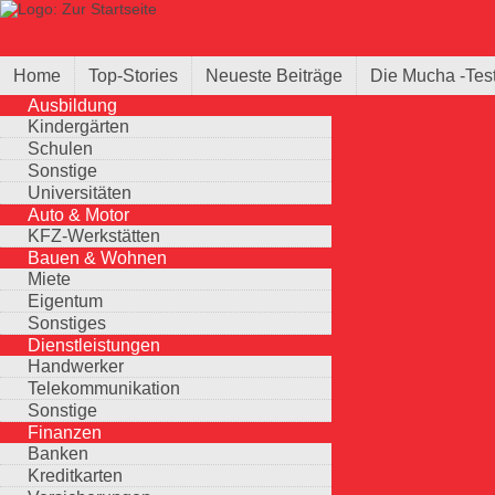
Direkt zum Inhalt
Suche
Suchformular
Home
Top-Stories
Neueste Beiträge
Die Mucha -Tes
Ausbildung
Kindergärten
Schulen
Sonstige
Universitäten
Auto & Motor
KFZ-Werkstätten
Bauen & Wohnen
Miete
Eigentum
Sonstiges
Dienstleistungen
Handwerker
Telekommunikation
Sonstige
Finanzen
Banken
Kreditkarten