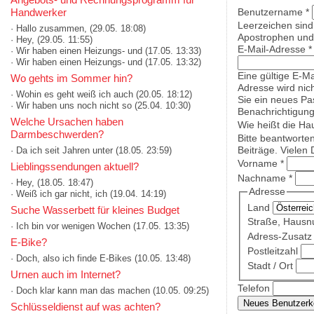
Handwerker
Benutzername
*
Leerzeichen sind
· Hallo zusammen,
(29.05. 18:08)
Apostrophen und 
· Hey,
(29.05. 11:55)
E-Mail-Adresse
*
· Wir haben einen Heizungs- und
(17.05. 13:33)
· Wir haben einen Heizungs- und
(17.05. 13:32)
Eine gültige E-Ma
Wo gehts im Sommer hin?
Adresse wird nich
· Wohin es geht weiß ich auch
(20.05. 18:12)
Sie ein neues Pa
· Wir haben uns noch nicht so
(25.04. 10:30)
Benachrichtigung
Welche Ursachen haben
Wie heißt die Ha
Darmbeschwerden?
Bitte beantworte
Beiträge. Vielen 
· Da ich seit Jahren unter
(18.05. 23:59)
Vorname
*
Lieblingssendungen aktuell?
Nachname
*
· Hey,
(18.05. 18:47)
Adresse
· Weiß ich gar nicht, ich
(19.04. 14:19)
Land
Suche Wasserbett für kleines Budget
Straße, Haus
· Ich bin vor wenigen Wochen
(17.05. 13:35)
Adress-Zusatz 
E-Bike?
Postleitzahl
· Doch, also ich finde E-Bikes
(10.05. 13:48)
Stadt / Ort
Urnen auch im Internet?
Telefon
· Doch klar kann man das machen
(10.05. 09:25)
Schlüsseldienst auf was achten?