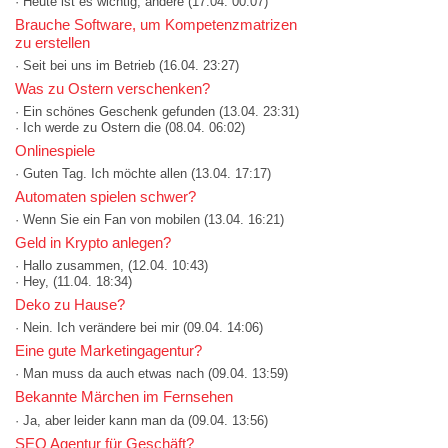
· Heute ist es wichtig, andere
(17.04. 00:07)
Brauche Software, um Kompetenzmatrizen
zu erstellen
· Seit bei uns im Betrieb
(16.04. 23:27)
Was zu Ostern verschenken?
· Ein schönes Geschenk gefunden
(13.04. 23:31)
· Ich werde zu Ostern die
(08.04. 06:02)
Onlinespiele
· Guten Tag. Ich möchte allen
(13.04. 17:17)
Automaten spielen schwer?
· Wenn Sie ein Fan von mobilen
(13.04. 16:21)
Geld in Krypto anlegen?
· Hallo zusammen,
(12.04. 10:43)
· Hey,
(11.04. 18:34)
Deko zu Hause?
· Nein. Ich verändere bei mir
(09.04. 14:06)
Eine gute Marketingagentur?
· Man muss da auch etwas nach
(09.04. 13:59)
Bekannte Märchen im Fernsehen
· Ja, aber leider kann man da
(09.04. 13:56)
SEO Agentur für Geschäft?