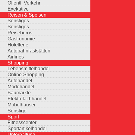
Öffentl. Verkehr
Exekutive
Reisen & Speisen
Sonstiges
Sonstiges
Reisebüros
Gastronomie
Hotellerie
Autobahnraststätten
Airlines
Shopping
Lebensmittelhandel
Online-Shopping
Autohandel
Modehandel
Baumärkte
Elektrofachhandel
Möbelhäuser
Sonstige
Sport
Fitnesscenter
Sportartikelhandel
Unterhaltung