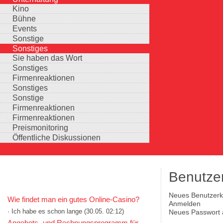
Kino
Bühne
Events
Sonstige
Sonstiges
Sie haben das Wort
Sonstiges
Firmenreaktionen
Sonstiges
Sonstige
Firmenreaktionen
Firmenreaktionen
Preismonitoring
Öffentliche Diskussionen
Benutze
KOMMENTARE IN KURZFORM
(aktiver Reiter)
Neues Benutzerko
Wie findet man ein gutes Online-Casino?
Haupt-Reiter
Anmelden
· Ich habe es schon lange
(30.05. 02:12)
Neues Passwort 
Auswahlmöglichkeiten
Angebots- und Rechnungsprogramm für