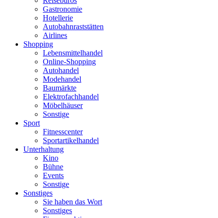
Reisebüros
Gastronomie
Hotellerie
Autobahnraststätten
Airlines
Shopping
Lebensmittelhandel
Online-Shopping
Autohandel
Modehandel
Baumärkte
Elektrofachhandel
Möbelhäuser
Sonstige
Sport
Fitnesscenter
Sportartikelhandel
Unterhaltung
Kino
Bühne
Events
Sonstige
Sonstiges
Sie haben das Wort
Sonstiges