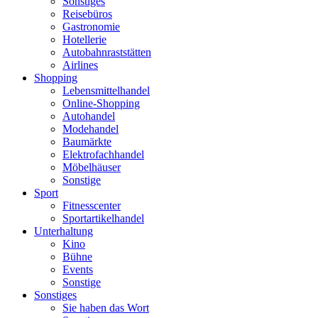
Sonstiges
Reisebüros
Gastronomie
Hotellerie
Autobahnraststätten
Airlines
Shopping
Lebensmittelhandel
Online-Shopping
Autohandel
Modehandel
Baumärkte
Elektrofachhandel
Möbelhäuser
Sonstige
Sport
Fitnesscenter
Sportartikelhandel
Unterhaltung
Kino
Bühne
Events
Sonstige
Sonstiges
Sie haben das Wort