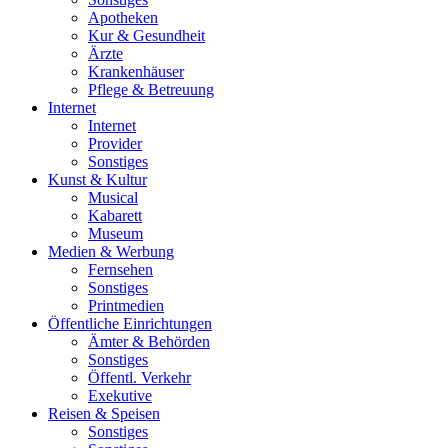
Apotheken
Kur & Gesundheit
Ärzte
Krankenhäuser
Pflege & Betreuung
Internet
Internet
Provider
Sonstiges
Kunst & Kultur
Musical
Kabarett
Museum
Medien & Werbung
Fernsehen
Sonstiges
Printmedien
Öffentliche Einrichtungen
Ämter & Behörden
Sonstiges
Öffentl. Verkehr
Exekutive
Reisen & Speisen
Sonstiges