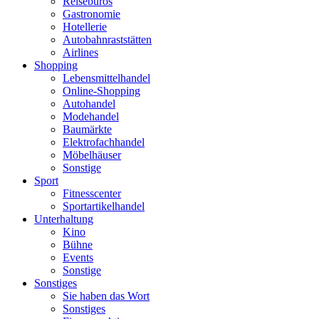
Reisebüros
Gastronomie
Hotellerie
Autobahnraststätten
Airlines
Shopping
Lebensmittelhandel
Online-Shopping
Autohandel
Modehandel
Baumärkte
Elektrofachhandel
Möbelhäuser
Sonstige
Sport
Fitnesscenter
Sportartikelhandel
Unterhaltung
Kino
Bühne
Events
Sonstige
Sonstiges
Sie haben das Wort
Sonstiges