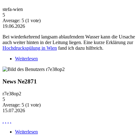
stefa-wien
5
Average:
5
(
1
vote)
19.06.2026
Bei wiederkehrend langsam ablaufendem Wasser kann die Ursache
auch weiter hinten in der Leitung liegen. Eine kurze Erklärung zur
Hochdruckspülung in Wien
fand ich dazu hilfreich.
Weiterlesen
über Wiederkehrende Probleme mit langsam
ablaufendem Wasser
News Ne2871
r7e38op2
5
Average:
5
(
1
vote)
15.07.2026
.
.
.
.
Weiterlesen
über News Ne2871