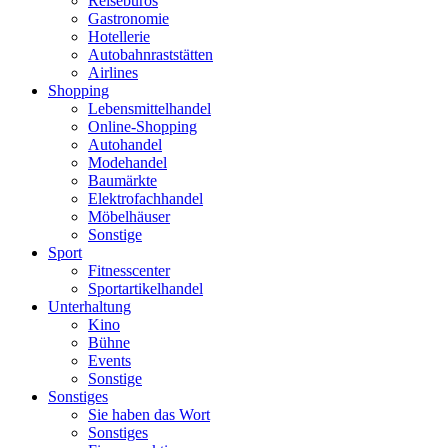
Reisebüros
Gastronomie
Hotellerie
Autobahnraststätten
Airlines
Shopping
Lebensmittelhandel
Online-Shopping
Autohandel
Modehandel
Baumärkte
Elektrofachhandel
Möbelhäuser
Sonstige
Sport
Fitnesscenter
Sportartikelhandel
Unterhaltung
Kino
Bühne
Events
Sonstige
Sonstiges
Sie haben das Wort
Sonstiges