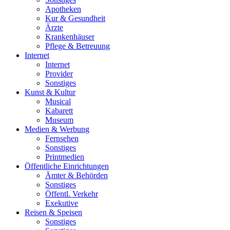
Apotheken
Kur & Gesundheit
Ärzte
Krankenhäuser
Pflege & Betreuung
Internet
Internet
Provider
Sonstiges
Kunst & Kultur
Musical
Kabarett
Museum
Medien & Werbung
Fernsehen
Sonstiges
Printmedien
Öffentliche Einrichtungen
Ämter & Behörden
Sonstiges
Öffentl. Verkehr
Exekutive
Reisen & Speisen
Sonstiges