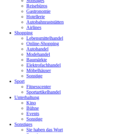
Sonstiges
Reisebüros
Gastronomie
Hotellerie
Autobahnraststätten
Airlines
Shopping
Lebensmittelhandel
Online-Shopping
Autohandel
Modehandel
Baumärkte
Elektrofachhandel
Möbelhäuser
Sonstige
Sport
Fitnesscenter
Sportartikelhandel
Unterhaltung
Kino
Bühne
Events
Sonstige
Sonstiges
Sie haben das Wort